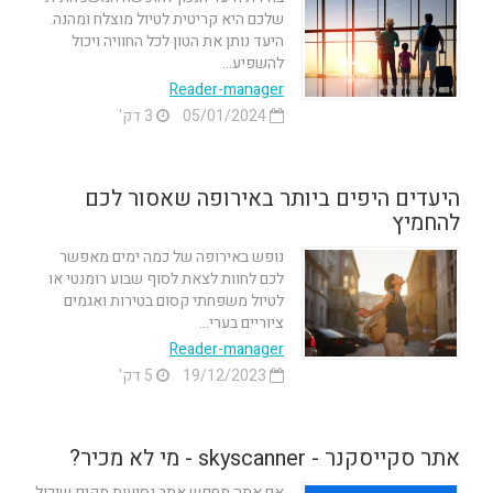
שלכם היא קריטית לטיול מוצלח ומהנה.
היעד נותן את הטון לכל החוויה ויכול
להשפיע...
Reader-manager
05/01/2024
3 דק'
היעדים היפים ביותר באירופה שאסור לכם
להחמיץ
נופש באירופה של כמה ימים מאפשר
לכם לחוות לצאת לסוף שבוע רומנטי או
לטיול משפחתי קסום בטירות ואגמים
ציוריים בערי...
Reader-manager
19/12/2023
5 דק'
אתר סקייסקנר - skyscanner - מי לא מכיר?
אם אתה מחפש אתר נסיעות מקיף שיכול