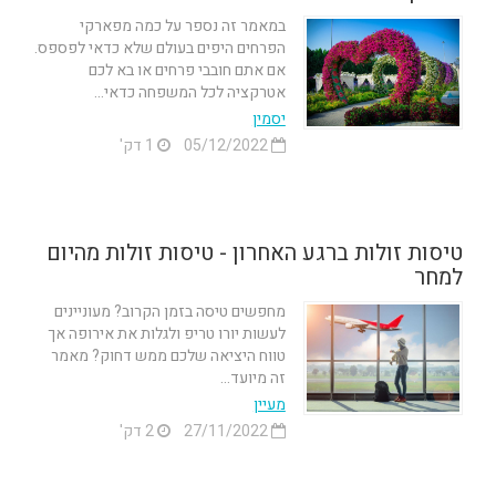
במאמר זה נספר על כמה מפארקי
הפרחים היפים בעולם שלא כדאי לפספס.
אם אתם חובבי פרחים או בא לכם
אטרקציה לכל המשפחה כדאי...
יסמין
05/12/2022
1 דק'
טיסות זולות ברגע האחרון - טיסות זולות מהיום
למחר
מחפשים טיסה בזמן הקרוב? מעוניינים
לעשות יורו טריפ ולגלות את אירופה אך
טווח היציאה שלכם ממש דחוק? מאמר
זה מיועד...
מעיין
27/11/2022
2 דק'