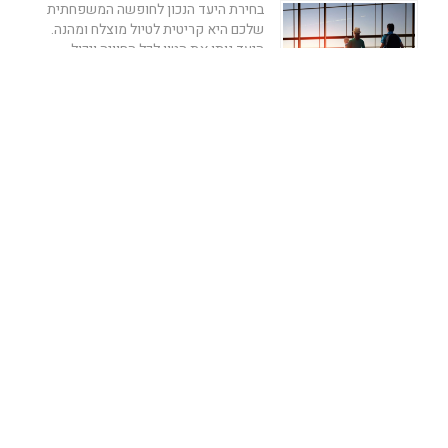
בחירת היעד הנכון לחופשה המשפחתית
שלכם היא קריטית לטיול מוצלח ומהנה.
היעד נותן את הטון לכל החוויה ויכול
להשפיע...
Reader-manager
05/01/2024
3 דק'
היעדים היפים ביותר באירופה שאסור לכם
להחמיץ
נופש באירופה של כמה ימים מאפשר
לכם לחוות לצאת לסוף שבוע רומנטי או
לטיול משפחתי קסום בטירות ואגמים
ציוריים בערי...
Reader-manager
19/12/2023
5 דק'
אתר סקייסקנר - skyscanner - מי לא מכיר?