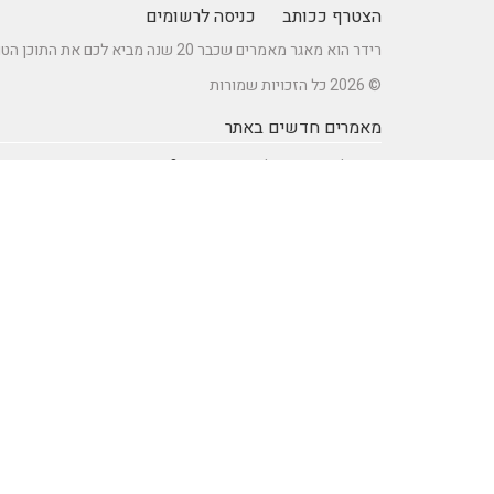
הצטרף ככותב
כניסה לרשומים
רידר הוא מאגר מאמרים שכבר 20 שנה מביא לכם את התוכן הטוב ביותר בישראל במגוון תחומים.
© 2026 כל הזכויות שמורות
מאמרים חדשים באתר
כיצד לברר זכאות לדרכון אירופאי?
מתקן נינג'ה לחצר: הדרך לשדרוג הבריאות והחוסן של ילדיכם
רעיונות וטיפים ליום כיף זוגי ליום הולדת – מתכננים חוויה בלתי
נשכחת
מדפי מתכת מעוצבים של המותג אלומון לחדרי עבודה ומשרדים
נושאים באתר
SEO Israel אוכל ומתכונים
אוכל ומתכונים
אימון אישי (Coaching)
אימון אישי > דמיון מודרך -
NLP
אינטרנט
איציק להב
בריאות ורפואה
הודעות לעיתונות
חשבונאות ומס
יופי וטיפוח