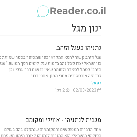
ינון מגל
נתניהו כעגל הזהב.
עגל הזהב קשור לחטא המקראי כפי שמסופר בספר שמות לפי
בני ישראל יצרו פסל זהב בדמות עגל. לימים הפך המושג " עגל
הזהב" כסמל לסגידה ולחומר שאין בו שום דבר ערכי, וכן
כרדיפה אובססיבית אחרי ממון. אחרי דבני...
רפאל
02/03/2023
2 דק'
מגבית לנתניהו - אווילי ומקומם
אחד הדברים המטופשים והמקוממים שנתקלנו בהם בעולם
הפוליטי הישראלי הוא המגבית לנתניהו לצורך מימון משפחתו.