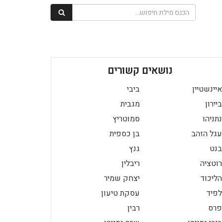
נושאים קשורים
איינשטיין
ביבי
ביירון
מגבית
נתניהו
סמוטריץ
עגל הזהב
בן כספית
בנט
גנץ
רוטציה
ריבלין
הליכוד
יצחק שמיר
לפיד
עסקת טיעון
פרס
רבין