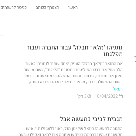
ראשי
הצטרף ככותב
כניסה לרשומים
נתניהו "מלאך חבלה" עבור החברה ועבור
מפלגתו
ו
את התואר "מלאך חבלה" העניק יצחק שמיר לנתניהו כאשר
הלה החל את דרכו הפוליטית במסגרת "הליכוד", כשהוא ישר
סימן את מטרתו, כיבוש ראשות המפלגה ובאמצעותה כיבוש
רשות הממשלה. יצחק שמיר כנראה ידע מדוע הוא העניק...
רפאל
10/04/2022
3 דק'
מגבית לביבי כמעשה אבל
התגובה למעשהו הנואל של ינון מגל, ראוי ללעג ולגינוי. איש
תקשורת שהינו בבחינת הטיפש שזורק אבן לבאר ואפילו שבעה