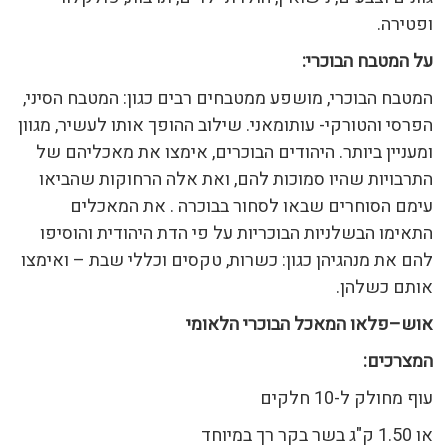
ופטירה.
על המטבח הבוכרי:
המטבח הבוכרי, מושפע ממטבחים רבים כגון: המטבח הסיני,
הפרסי והטורקי- עותומאני. שילוב ההופך אותו לעשיר, מגוון
ומעניין ביותר. היהודים הבוכרים, אימצו את מאכליהם של
התרבויות שהיו סמוכות להם, ואת אלה הרחוקות שהביאו
עימם הסוחרים שבאו לסחור בבוכרה . את המאכלים
התאימו הבשלניות הבוכריות על פי הדת היהודית והוסיפו
להם את מנהגיהן כגון: כשרות, טקסים וכללי שבת – ואימצו
אותם כשלהן.
אוש
–
פלאו המאכל הבוכרי הלאומי
המצרכים
:
עוף מחולק ל-10 חלקים
או 1.50 ק"ג בשר בקר רך במיוחד