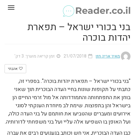
Toggle
gation
בני בכורי ישראל – תפארת
יהדות בוכרה
מאיר אריה חזן
21/07/2018
זמן קריאה מוערך: 3 דק'
אהבתי
"בני בכורי ישראל – תפארת יהדות בוכרה". בספרי זה,
כתבתי על תקופות שונות בחיי העדה הבוכרית תוך שאני
בוחן את התפתחותה והתמודדותה אל מול זרמי החיים הן
בישראל והן בתפוצות. שימת לב מיוחדת הענקתי לסוגי
אירועים ומעברים שהטביעו את חותמם על בני העדה כולה,
ועל האופן בו השפיעו אלה עליי ועל בני משפחתי לדורותיה.
כבן העדה הבוכרית, אני חש וכותב בגעגועים רבים את עברה