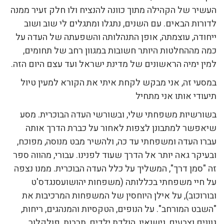
העשיר של הקהילה מתוך כוונה להנציח ולו חלק זעיר ממנה
לדורות הבאים. עם השנים, נתגלו ומתגלים לי שוב ושוב
ייחודה, עוצמתה, אופן התנהלותה והשפעתה של העדה על
כמה מההחלטות היותר חשובות במגוון רחב של תחומים,
למין ימיה הראשונים של מדינת ישראל ועד עצם היום הזה.
במסעי זה, אני מבקש לקחת איתי את הקורא למעין טיול
תיעודי אותו אני מתחיל
בשורשיות משפחתי שלי, ובשורשי העדה הבוכרית. מסע
שיאפשר למתבונן לצפות לאחור על כברת הדרך אותה
עברו העדה ומשפחתי עד כה, ולהשיר מבט מנוסה, מפוכח,
ובעיקר גאה יותר אל הדרך שעוד לפנינו. עבורי, מהווה ספר
זה "סמן דרך", המשליך על כלל העדה הבוכרית. ממנו נצפה
על חיי משפחתי בכללותה (משפחות יהושועסנגדס'ט
ובורוכוב), על אילן היוחסין של המשפחות המרכיבות את
"השבט המורחב". על הנופים, הטקסיות והמנהגים, ריחות,
גוונים וצבעים, נישואין, הולדת ילדים, תרבות, פולקלור