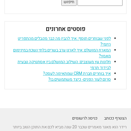
חיפוש:
פוסטים אחרונים
לפני שבוחרים תוסף: איך להבין מה כבר מקבלים מהתפריט
היומי?
המארח המושלם: איך לארגן ערב בשרים בלתי נשכח במינימום
מאמץ?
חלונות עץ מעוצבים: השילוב המושלם בין אסתטיקה טבעית
לבידוד תרמי
איך בוחרים חברת CRM שמתאימה לעסק?
סרום לעור הפנים- כיצד משתמשים בו?
הצטרף ככותב
כניסה לרשומים
רידר הוא מאגר מאמרים שכבר 20 שנה מביא לכם את התוכן הטוב ביותר