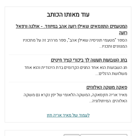
עוד מאותו הכותב
המטעמים התונסאים שאילן רועה אהב במיוחד. - אולגה ורפאל
רועה
הספר "מטעמי תוניסיה שאילן אהב", ספר מרהיב זה על מתכוניו
המגוונים ותכניו...
בחג השבועות תעשה לך ביכורי קציר חיטים
חג השבועות הוא אחד החגים הקדומים בדת היהודית והוא אחד
משלושת הרגלים:...
סאקה משקה האלוהים
מאיר אריה חזןסאקה, המשקה הלאומי של יפן נקרא גם משקה
האלוהים. המיתולוגיה...
לעמוד של מאיר אריה חזן