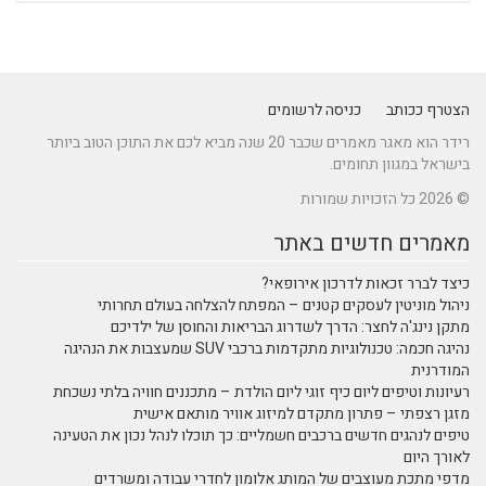
הצטרף ככותב
כניסה לרשומים
רידר הוא מאגר מאמרים שכבר 20 שנה מביא לכם את התוכן הטוב ביותר
בישראל במגוון תחומים.
© 2026 כל הזכויות שמורות
מאמרים חדשים באתר
כיצד לברר זכאות לדרכון אירופאי?
ניהול מוניטין לעסקים קטנים – המפתח להצלחה בעולם תחרותי
מתקן נינג'ה לחצר: הדרך לשדרוג הבריאות והחוסן של ילדיכם
נהיגה חכמה: טכנולוגיות מתקדמות ברכבי SUV שמעצבות את הנהיגה
המודרנית
רעיונות וטיפים ליום כיף זוגי ליום הולדת – מתכננים חוויה בלתי נשכחת
מזגן רצפתי – פתרון מתקדם למיזוג אוויר מותאם אישית
טיפים לנהגים חדשים ברכבים חשמליים: כך תוכלו לנהל נכון את הטעינה
לאורך היום
מדפי מתכת מעוצבים של המותג אלומון לחדרי עבודה ומשרדים