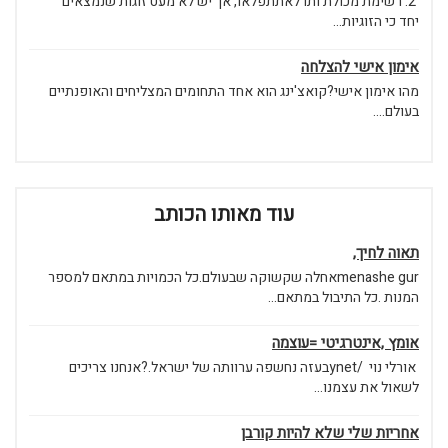
2. רשימת מכולת ותו לאתתפלאו, אך יש לא מעט זוגות שנמצאים
יחד כי הזוגיות...
אימון אישי להצלחה
מהו אימון אישי?קואצ'ינג הוא אחד התחומים המצליחים והאופנתיים
בעולם....
עוד מאותו הכותב
תאוה לחיך,
menashe gurאחלה שקשוקה שבעולם.כל הכמויות במתאם למספר
המנות .כל התיבול במתאם...
אומץ ,אינטרגיטי =עוצמה
אורלי נוי /ynetבעזה נחשפה ערוותה של ישראל.?אנחנו צריכים
לשאול את עצמנו...
אחריות שלי שלא להיות קורבן