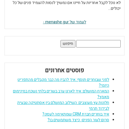
לא נוכל לקבל אחריות על חיינו אם נמשיך לנסות להעמיד פנים של כל
יכולים...
לעמוד של menashe gur -
חיפוש:
פוסטים אחרונים
לפני שבוחרים תוסף: איך להבין מה כבר מקבלים מהתפריט
היומי?
המארח המושלם: איך לארגן ערב בשרים בלתי נשכח במינימום
מאמץ?
חלונות עץ מעוצבים: השילוב המושלם בין אסתטיקה טבעית
לבידוד תרמי
איך בוחרים חברת CRM שמתאימה לעסק?
סרום לעור הפנים- כיצד משתמשים בו?