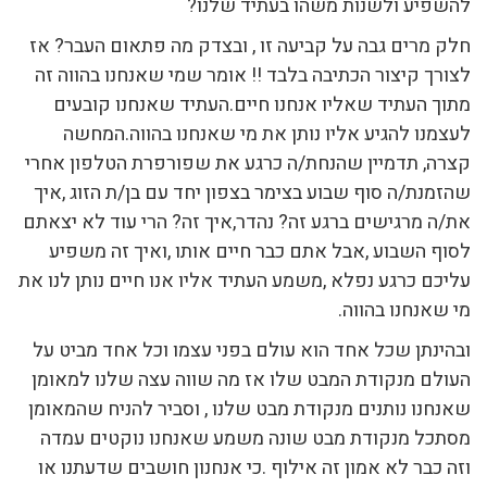
להשפיע ולשנות משהו בעתיד שלנו?
חלק מרים גבה על קביעה זו , ובצדק מה פתאום העבר? אז
לצורך קיצור הכתיבה בלבד !! אומר שמי שאנחנו בהווה זה
מתוך העתיד שאליו אנחנו חיים.העתיד שאנחנו קובעים
לעצמנו להגיע אליו נותן את מי שאנחנו בהווה.המחשה
קצרה, תדמיין שהנחת/ה כרגע את שפורפרת הטלפון אחרי
שהזמנת/ה סוף שבוע בצימר בצפון יחד עם בן/ת הזוג ,איך
את/ה מרגישים ברגע זה? נהדר,איך זה? הרי עוד לא יצאתם
לסוף השבוע ,אבל אתם כבר חיים אותו ,ואיך זה משפיע
עליכם כרגע נפלא ,משמע העתיד אליו אנו חיים נותן לנו את
מי שאנחנו בהווה.
ובהינתן שכל אחד הוא עולם בפני עצמו וכל אחד מביט על
העולם מנקודת המבט שלו אז מה שווה עצה שלנו למאומן
שאנחנו נותנים מנקודת מבט שלנו , וסביר להניח שהמאומן
מסתכל מנקודת מבט שונה משמע שאנחנו נוקטים עמדה
וזה כבר לא אמון זה אילוף .כי אנחנון חושבים שדעתנו או