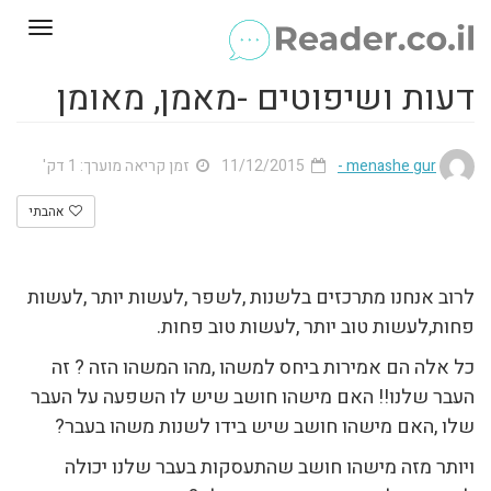
Toggle
gation
דעות ושיפוטים -מאמן, מאומן
menashe gur -
11/12/2015
זמן קריאה מוערך: 1 דק'
אהבתי
לרוב אנחנו מתרכזים בלשנות ,לשפר ,לעשות יותר ,לעשות
פחות,לעשות טוב יותר ,לעשות טוב פחות.
כל אלה הם אמירות ביחס למשהו ,מהו המשהו הזה ? זה
העבר שלנו!! האם מישהו חושב שיש לו השפעה על העבר
שלו ,האם מישהו חושב שיש בידו לשנות משהו בעבר?
ויותר מזה מישהו חושב שהתעסקות בעבר שלנו יכולה