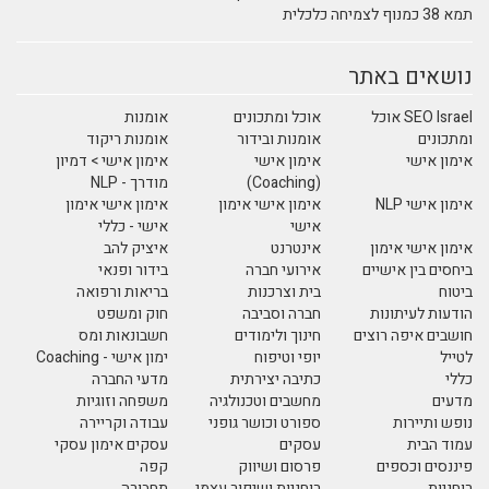
תמא 38 כמנוף לצמיחה כלכלית
נושאים באתר
SEO Israel אוכל
אוכל ומתכונים
אומנות
ומתכונים
אומנות ובידור
אומנות ריקוד
אימון אישי
אימון אישי
אימון אישי > דמיון
(Coaching)
מודרך - NLP
אימון אישי NLP
אימון אישי אימון
אימון אישי אימון
אישי
אישי - כללי
אימון אישי אימון
אינטרנט
איציק להב
ביחסים בין אישיים
אירועי חברה
בידור ופנאי
ביטוח
בית וצרכנות
בריאות ורפואה
הודעות לעיתונות
חברה וסביבה
חוק ומשפט
חושבים איפה רוצים
חינוך ולימודים
חשבונאות ומס
לטייל
יופי וטיפוח
ימון אישי - Coaching
כללי
כתיבה יצירתית
מדעי החברה
מדעים
מחשבים וטכנולגיה
משפחה וזוגיות
נופש ותיירות
ספורט וכושר גופני
עבודה וקריירה
עמוד הבית
עסקים
עסקים אימון עסקי
פיננסים וכספים
פרסום ושיווק
קפה
רוחניות
רוחניות ושיפור עצמי
תחבורה