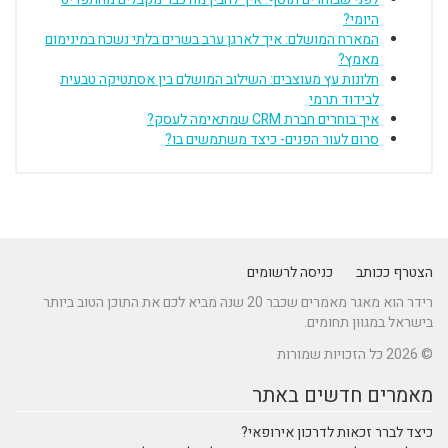
היומי?
המארח המושלם: איך לארגן ערב בשרים בלתי נשכח במינימום
מאמץ?
חלונות עץ מעוצבים: השילוב המושלם בין אסתטיקה טבעית
לבידוד תרמי
איך בוחרים חברת CRM שמתאימה לעסק?
סרום לעור הפנים- כיצד משתמשים בו?
הצטרף ככותב
כניסה לרשומים
רידר הוא מאגר מאמרים שכבר 20 שנה מביא לכם את התוכן הטוב ביותר
בישראל במגוון תחומים.
© 2026 כל הזכויות שמורות
מאמרים חדשים באתר
כיצד לברר זכאות לדרכון אירופאי?