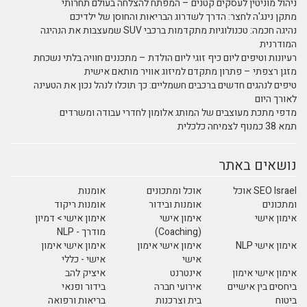
ניהול מוניטין לעסקים קטנים – המפתח להצלחה בעולם תחרותי
מתקן נינג'ה לחצר: הדרך לשדרוג הבריאות והחוסן של ילדיכם
נהיגה חכמה: טכנולוגיות מתקדמות ברכבי SUV שמעצבות את הנהיגה
המודרנית
רעיונות וטיפים ליום כיף זוגי ליום הולדת – מתכננים חוויה בלתי נשכחת
מזגן רצפתי – פתרון מתקדם למיזוג אוויר מותאם אישית
טיפים לנהגים חדשים ברכבים חשמליים: כך תוכלו לנהל נכון את הטעינה
לאורך היום
מדפי מתכת מעוצבים של המותג אלומון לחדרי עבודה ומשרדים
תמא 38 כמנוף לצמיחה כלכלית
נושאים באתר
SEO Israel אוכל
אוכל ומתכונים
אומנות
ומתכונים
אומנות ובידור
אומנות ריקוד
אימון אישי
אימון אישי
אימון אישי > דמיון
(Coaching)
מודרך - NLP
אימון אישי NLP
אימון אישי אימון
אימון אישי אימון
אישי
אישי - כללי
אימון אישי אימון
אינטרנט
איציק להב
ביחסים בין אישיים
אירועי חברה
בידור ופנאי
ביטוח
בית וצרכנות
בריאות ורפואה