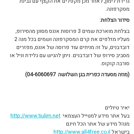
גרידת לימון, לאחר מכן מקפלים את הקצף עם גבינת
מסקרפונה.
סידור הצלחת
:
בצלחת מוארכת שמים 3 פרוסות אננס מסונן מהסירופ,
מעליו מזלפים את קרם המסקרפונה ושמים בכל מנה 2
דובדבנים, על זה מניחים עוד פרוסה של אננס, מפזרים
מסביב סירופ של דובדבנים. ניתן להגיש עם גלידת וניל או
סורבה קוקוס.
(מוזה מסעדה כפרית בגן השלושה 04-6060697)
יאיר טיולים
בעל אתר מידע למטייל העצמאי
http://www.tiulim.net
מנהל מידע של אתר הכל חינם
בישראל
http://www.all4free.co.il