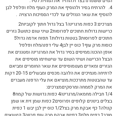
המים ששמרנו בצד ולהחזיר את המחית לסיר.
4. להרתיח בסיר ולהוסיף את המרק העוף מלח ופלפל לבן
להוסיף את שאר הנוזלים עד לכדי הסמיכות הרצויה .
מצרכים:3 כפות מרגרינה1 בצל גדול חתוך לקוביות2
כרישות גדולות חתוכים לפרוסות2 שיני שום כתוש3 גזרים
חתוכים לפרוסות3 בטטות גדולות1 תפוח אדמה גדול5
כוסות מרק עוף1 כוס יין לבן4 עלי דפנהמלח ופלפל
אופן ההכנה:ממיסים בסיר גדול את המרגרינה ומטגנים את
הבצל הכרישה ושיני השום עד שישחימו מוסיפים את
הגזרים ומאדים מעטמוסיפים את שאר החומרים ומביאם
לרתיחה מנמיכים את הלהבה מכסים ומבשלים 20-15 דקות
עד שהבטטות מתרככות.מוציאם את עלי הדפנה מעברים
את המרק לממחה ומרסקיםמצרכים:
1/4 חבילה מחמאה/מרגרינה4 כפות גדושות של קמח8
בצלים בינונים קלופים ופרוסים2 כפות שמן זית או שמן
קנולה1 כף אבקת מרק בצל1/2 כוס יין לבן יבש 1 כפית
סוכר1 כפית מלח3 כפיות אבקת מרק עוף פרווה3 קישואים