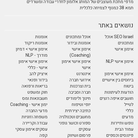
מדפי מתכת מעוצבים של המותג אלומון לחדרי עבודה ומשרדים
תמא 38 כמנוף לצמיחה כלכלית
נושאים באתר
SEO Israel אוכל
אוכל ומתכונים
אומנות
ומתכונים
אומנות ובידור
אומנות ריקוד
אימון אישי
אימון אישי
אימון אישי > דמיון
(Coaching)
מודרך - NLP
אימון אישי NLP
אימון אישי אימון
אימון אישי אימון
אישי
אישי - כללי
אימון אישי אימון
אינטרנט
איציק להב
ביחסים בין אישיים
אירועי חברה
בידור ופנאי
ביטוח
בית וצרכנות
בריאות ורפואה
הודעות לעיתונות
חברה וסביבה
חוק ומשפט
חושבים איפה רוצים
חינוך ולימודים
חשבונאות ומס
לטייל
יופי וטיפוח
ימון אישי - Coaching
כללי
כתיבה יצירתית
מדעי החברה
מדעים
מחשבים וטכנולגיה
משפחה וזוגיות
נופש ותיירות
ספורט וכושר גופני
עבודה וקריירה
עמוד הבית
עסקים
עסקים אימון עסקי
פיננסים וכספים
פרסום ושיווק
קפה