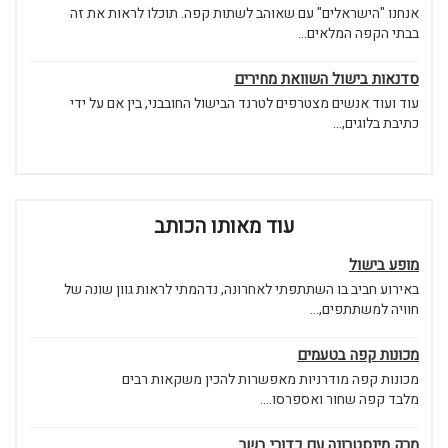
אנחנו "הישראלים" עם שאוהב לשתות קפה. תוכלו לראות את זה
בבתי הקפה המלאים...
סדנאות בישול השוואת מחירים
עוד ועוד אנשים מצטרפים לטרנד הבישול החובבני, בין אם על ידי
כתיבת בלוגים,...
עוד מאותו הכותב
מופע בישול
באירוע חביב בו השתתפתי לאחרונה, נדהמתי לראות גוון שונה של
חוויה למשתתפים,...
מכונות קפה בטעמים
מכונות קפה מודרניות מאפשרות להכין משקאות רבים
מלבד קפה שחור ואספרסו....
מרק מינסטרונה עם כדורי בשר