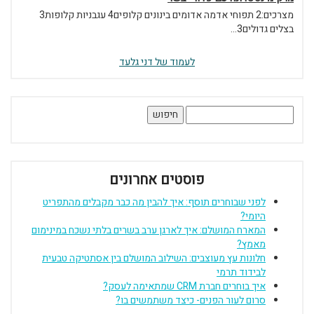
מצרכים:2 תפוחי אדמה אדומים בינונים קלופים4 עגבניות קלופות3
בצלים גדולים3...
לעמוד של דני גלעד
חיפוש:
פוסטים אחרונים
לפני שבוחרים תוסף: איך להבין מה כבר מקבלים מהתפריט
היומי?
המארח המושלם: איך לארגן ערב בשרים בלתי נשכח במינימום
מאמץ?
חלונות עץ מעוצבים: השילוב המושלם בין אסתטיקה טבעית
לבידוד תרמי
איך בוחרים חברת CRM שמתאימה לעסק?
סרום לעור הפנים- כיצד משתמשים בו?