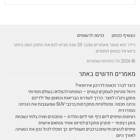
הצטרף ככותב
כניסה לרשומים
רידר הוא מאגר מאמרים שכבר 20 שנה מביא לכם את התוכן הטוב ביותר
בישראל במגוון תחומים.
© 2026 כל הזכויות שמורות
מאמרים חדשים באתר
כיצד לברר זכאות לדרכון אירופאי?
ניהול מוניטין לעסקים קטנים – המפתח להצלחה בעולם תחרותי
מתקן נינג'ה לחצר: הדרך לשדרוג הבריאות והחוסן של ילדיכם
נהיגה חכמה: טכנולוגיות מתקדמות ברכבי SUV שמעצבות את הנהיגה
המודרנית
רעיונות וטיפים ליום כיף זוגי ליום הולדת – מתכננים חוויה בלתי נשכחת
מזגן רצפתי – פתרון מתקדם למיזוג אוויר מותאם אישית
טיפים לנהגים חדשים ברכבים חשמליים: כך תוכלו לנהל נכון את הטעינה
לאורך היום