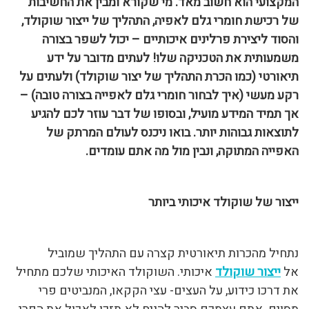
המקצועי הוא חשוב מאד. מי שקורא ומבין את החשיבות
של רכישת חומרי גלם לאפיה, התהליך של ייצור שוקולד,
והסוד ליצירת פרלינים איכותיים – יכול לשפר בצורה
משמעותית את הטכניקה שלו! לעתים מדובר על ידע
תיאורטי (כמו הכרת התהליך של יצור שוקולד) ולעתים על
רקע מעשי (איך לבחור חומרי גלם לאפייה בצורה טובה) –
אך תמיד המידע מועיל, ובסופו של דבר עוזר לכם להגיע
לתוצאות גבוהות יותר. בואו ניכנס לעולם המרתק של
האפייה המתוקה, ונבין מול מה אתם עומדים.
ייצור של שוקולד איכותי ביותר
נתחיל מהכרות תיאורטית קצרה עם התהליך שמוביל
אל
ייצור שוקולד
איכותי. השוקולד האיכותי שלכם מתחיל
את דרכו כידוע, על העצים- עצי הקקאו, המנביטים פרי