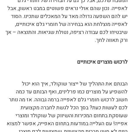
המטבח שלכם, אבל כך גם על הבחירה של חומרי גלם
לאפייה. נכון שהם אולי נראים פשוטים במבט ראשון, אבל
יש להם השפעה גדולה מאד על המאכלים שתכינו. הסוד
לאפייה מוצלחת הוא בבחירה של חומרי גלם איכותיים,
שיבטיחו לכם עבודה רציפה, נטולת שגיאות. והתוצאה – אך
ורק תאווה לחך.
לרכוש מוצרים איכותיים
הבנתם את התהליך של ייצור שוקולד, איך הוא יכול
להשפיע על מוצרים כמו פרלינים, ואף הבנתם עד כמה
חשוב לרכוש חומרי גלם לאפייה ברמה גבוהה. אז מה נותר
לכם לעשות כעת? בסך הכל לגשת לחברה מקצועית
שעוסקת בתחום המכירות והשיווק של שוקולד ומוצרי
אפייה! עם העלייה במודעות בתחום האפייה, אפשר למצוא
היום לא מעט חברות מקצועיות, שמציעות לכם מוצרי