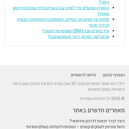
היומי?
המארח המושלם: איך לארגן ערב בשרים בלתי נשכח במינימום
מאמץ?
חלונות עץ מעוצבים: השילוב המושלם בין אסתטיקה טבעית
לבידוד תרמי
איך בוחרים חברת CRM שמתאימה לעסק?
סרום לעור הפנים- כיצד משתמשים בו?
הצטרף ככותב
כניסה לרשומים
רידר הוא מאגר מאמרים שכבר 20 שנה מביא לכם את התוכן הטוב ביותר
בישראל במגוון תחומים.
© 2026 כל הזכויות שמורות
מאמרים חדשים באתר
כיצד לברר זכאות לדרכון אירופאי?
ניהול מוניטין לעסקים קטנים – המפתח להצלחה בעולם תחרותי