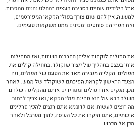
מסוים. אתם עצמכם סביר להניח לא תזכו לאכול את הפרי,
אבל הילידים שחיים בסביבת העצים בהחלט נהנים מהפרות.
למעשה, אין להם שום צורך בפולי הקקאו המפורסמים,
ואת הפרי הם סוחטים ומכינים ממנו משקאות טעימים.
את הפולים לוקחות אליהן החברות השונות, ואז מתחילות
איתן בעצם בתהליך של ייצור שוקולד. בתחילה קולים את
הפולים. הקלייה מגבירה מאד את הטעם של הפולים, וזה
הצעד הראשון לקראת הפיכתם לשוקולד של ממש. לאחר
מכן, מנקים את הפולים ומפרידים אותם מהקליפה שלהם.
השלב הבא של הוא טחינת פולי הקקאו, ואז צריך לבחור
מה רוצים לעשות. אם לדוגמא אתם רוצים להכין פרלינים
איכותיים, אתם תיקחו את כל העיסה, לתוך מערבל ולאחר
מכן אל מכבש.