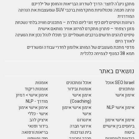
מתקן נינג'ה לחצר: הדרך לשדרוג הבריאות והחוסן של ילדיכם
נהיגה חכמה: טכנולוגיות מתקדמות ברכבי SUV שמעצבות את הנהיגה
המודרנית
רעיונות וטיפים ליום כיף זוגי ליום הולדת – מתכננים חוויה בלתי נשכחת
מזגן רצפתי – פתרון מתקדם למיזוג אוויר מותאם אישית
טיפים לנהגים חדשים ברכבים חשמליים: כך תוכלו לנהל נכון את הטעינה
לאורך היום
מדפי מתכת מעוצבים של המותג אלומון לחדרי עבודה ומשרדים
תמא 38 כמנוף לצמיחה כלכלית
נושאים באתר
SEO Israel אוכל
אוכל ומתכונים
אומנות
ומתכונים
אומנות ובידור
אומנות ריקוד
אימון אישי
אימון אישי
אימון אישי > דמיון
(Coaching)
מודרך - NLP
אימון אישי NLP
אימון אישי אימון
אימון אישי אימון
אישי
אישי - כללי
אימון אישי אימון
אינטרנט
איציק להב
ביחסים בין אישיים
אירועי חברה
בידור ופנאי
ביטוח
בית וצרכנות
בריאות ורפואה
הודעות לעיתונות
חברה וסביבה
חוק ומשפט