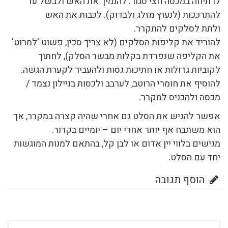
לרתיחה במכסה חצי סגור. להנמיך את האש ולבשל עד
להתרככות (לנעוץ מזלג ולבדוק). לכבות את האש
ולתת לסלקים להתקרר.
להוריד את קליפות הסלקים (לא צריך סכין, פשוט 'למרוט'
את הקליפה שנפרדת בקלות מבשר הסלק), לחתוך
לקוביות גדולות או חתיכות גסות ולהעביר לקערת הגשה.
להוסיף את חומרי הרוטב, לערבב ולכסות בניילון נצמד /
מכסה ולהכניס למקרר.
אפשר להגיש את הסלט גם אחרי שהיה קצרה במקרר, אך
הוא משתבח אף יותר אחרי יום – יומיים בקרור.
מגישים בלווי יין אדום או לבן קל, בהתאם למנות המוגשות
יחד עם הסלט.
הוסף תגובה