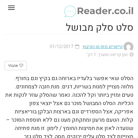
Toggle
gation
סלט סלק מבושל
קייטרינג מזון מן הקיבוץ
01/12/2017
זמן קריאה מוערך: 1 דק'
אהבתי
הסלט שאי אפשר בלעדיו בארוחה גם בקיץ וגם בחורף.
מלווה מצויין למנות בשריות, דגים. מנת חובה לצמחונים.
טעים ומזין ביותר וקל להכנה. נאמר שהסלק עוזר לנקות את
הכליות. הסלט המבושל מוכר גם אצל יוצאי צפון
אפריקה, אצל הספרדים וגם בארצות הבלקן בוריאציות
קלות. הטעם מרענן ומתקתק מעט גם ללא תוספת הסוכר –
שנועדה לאזן את חמיצות החומץ / לימון. זו מנת פתיחה
מצויינת לצד סלט עלים ירוקים, חסה, לצד סלט גזר