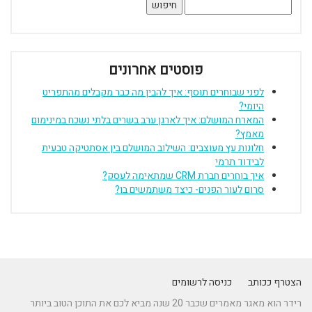
חיפוש:
פוסטים אחרונים
לפני שבוחרים תוסף: איך להבין מה כבר מקבלים מהתפריט
היומי?
המארח המושלם: איך לארגן ערב בשרים בלתי נשכח במינימום
מאמץ?
חלונות עץ מעוצבים: השילוב המושלם בין אסתטיקה טבעית
לבידוד תרמי
איך בוחרים חברת CRM שמתאימה לעסק?
סרום לעור הפנים- כיצד משתמשים בו?
הצטרף ככותב
כניסה לרשומים
רידר הוא מאגר מאמרים שכבר 20 שנה מביא לכם את התוכן הטוב ביותר