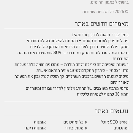
בישראל במגוון תחומים.
© 2026 כל הזכויות שמורות
מאמרים חדשים באתר
כיצד לברר זכאות לדרכון אירופאי?
ניהול מוניטין לעסקים קטנים – המפתח להצלחה בעולם תחרותי
מתקן נינג'ה לחצר: הדרך לשדרוג הבריאות והחוסן של ילדיכם
נהיגה חכמה: טכנולוגיות מתקדמות ברכבי SUV שמעצבות את הנהיגה
המודרנית
רעיונות וטיפים ליום כיף זוגי ליום הולדת – מתכננים חוויה בלתי נשכחת
מזגן רצפתי – פתרון מתקדם למיזוג אוויר מותאם אישית
טיפים לנהגים חדשים ברכבים חשמליים: כך תוכלו לנהל נכון את הטעינה
לאורך היום
מדפי מתכת מעוצבים של המותג אלומון לחדרי עבודה ומשרדים
תמא 38 כמנוף לצמיחה כלכלית
נושאים באתר
SEO Israel אוכל
אוכל ומתכונים
אומנות
ומתכונים
אומנות ובידור
אומנות ריקוד