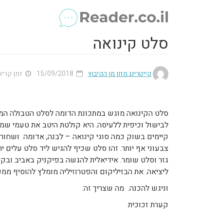
סלט קינואה
קייטרינג מזון מן הקיבוץ
15/09/2018
זמן קריאה מ
סלט הקינואה מוגש במתכונת הדומה לסלט הטבולה המוכר
לבישול וכיפית ללעיסה. היא קולטת היטב את טעמי שמן 
קיימים בשוק כמה סוגי קינואה – לבנה, אדומה ושחור
צבעוני אף יותר. זהו סלט שכיף להגיש ליד סלט עלים י
גזר וסלט שומר. אידיאלית להגשה בפיקניק באביב וב
ליציאה. את הבזיליקום והפטרוזיליה מומלץ להוסיף ממש
וניגש להכנה. מה שצריך זה:
קערת זכוכית