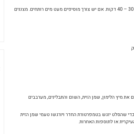
2 ורבע כוסות מים – מבשלים על אש נמוכה למשך כ- 30 – 40 דקות. אם יש צורך מוסיפים מעט מים רותחים. מצננים
ק
 את מיץ הלימון, שמן הזית, השום והתבלינים, מערבבים
י שהסלט יוגש בטמפרטורת החדר ויורגשו טעמי שמן הזית
העיקרית או לתוספות האחרות.