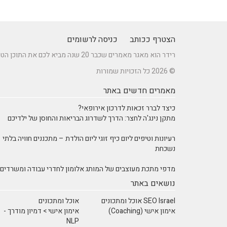
הצטרף ככותב
כניסה לרשומים
רידר הוא מאגר מאמרים שכבר 20 שנה מביא לכם את התוכן הטוב ביותר בישראל במגוון תחומים.
© 2026 כל הזכויות שמורות
מאמרים חדשים באתר
כיצד לברר זכאות לדרכון אירופאי?
מתקן נינג'ה לחצר: הדרך לשדרוג הבריאות והחוסן של ילדיכם
רעיונות וטיפים ליום כיף זוגי ליום הולדת – מתכננים חוויה בלתי
נשכחת
מדפי מתכת מעוצבים של המותג אלומון לחדרי עבודה ומשרדים
נושאים באתר
SEO Israel אוכל ומתכונים
אוכל ומתכונים
אימון אישי (Coaching)
אימון אישי > דמיון מודרך -
NLP