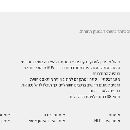
ניהול מוניטין לעסקים קטנים – המפתח להצלחה בעולם תחרותי
נהיגה חכמה: טכנולוגיות מתקדמות ברכבי SUV שמעצבות את
הנהיגה המודרנית
מזגן רצפתי – פתרון מתקדם למיזוג אוויר מותאם אישית
טיפים לנהגים חדשים ברכבים חשמליים: כך תוכלו לנהל נכון את
הטעינה לאורך היום
תמא 38 כמנוף לצמיחה כלכלית
אומנות
אומנות ובידור
אומנות
אימון אישי NLP
אימון אישי אימון אישי
אימון 