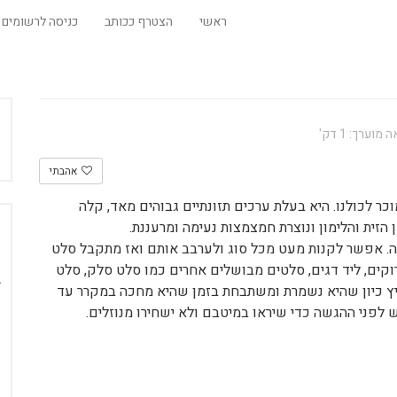
ראשי
הצטרף ככותב
כניסה לרשומים
וערך: 1 דק'
אהבתי
 לכולנו. היא בעלת ערכים תזונתיים גבוהים מאד, קלה
הזית והלימון ונוצרת חמצמצות נעימה ומרעננת.
ה. אפשר לקנות מעט מכל סוג ולערבב אותם ואז מתקבל סלט
רוקים, ליד דגים, סלטים מבושלים אחרים כמו סלט סלק, סלט
קיץ כיון שהיא נשמרת ומשתבחת בזמן שהיא מחכה במקרר עד
 לפני ההגשה כדי שיראו במיטבם ולא ישחירו מנוזלים.