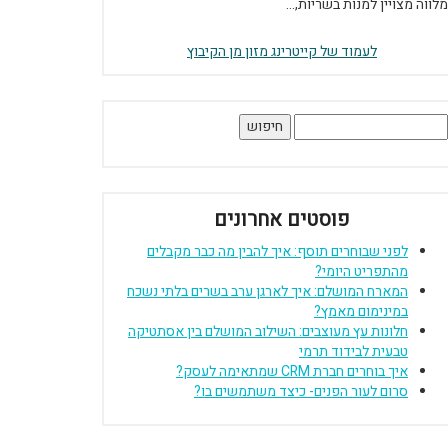
מלווה מצויין למנות בשריות,...
לעמוד של קייטרינג מזון מן הקיבוץ
יפוש:
פוסטים אחרונים
לפני שבוחרים תוסף: איך להבין מה כבר מקבלים
מהתפריט היומי?
המארח המושלם: איך לארגן ערב בשרים בלתי נשכח
במינימום מאמץ?
חלונות עץ מעוצבים: השילוב המושלם בין אסתטיקה
טבעית לבידוד תרמי
איך בוחרים חברת CRM שמתאימה לעסק?
סרום לעור הפנים- כיצד משתמשים בו?