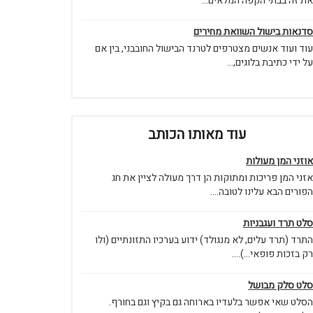
את זה בבתי הקפה המלאים...
סדנאות בישול השוואת מחירים
עוד ועוד אנשים מצטרפים לטרנד הבישול החובבני, בין אם
על ידי כתיבת בלוגים,...
עוד מאותו הכותב
אוזני המן מעולות
אזני המן פריכות ומתוקות הן דרך מעולה לציין את חג
הפורים הבא עלינו לטובה....
סלט תרד ועגבניות
התרד (תרד עלים, לא מנגולד) ידוע בערכיו התזונתיים (ולו
רק בזכות פופאי...)....
סלט סלק מבושל
הסלט שאי אפשר בלעדיו בארוחה גם בקיץ וגם בחורף.