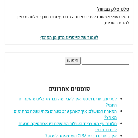
סלט סלק מבושל
הסלט שאי אפשר בלעדיו בארוחה גם בקיץ וגם בחורף. מלווה מצויין
למנות בשריות,...
לעמוד של קייטרינג מזון מן הקיבוץ
חיפוש:
פוסטים אחרונים
לפני שבוחרים תוסף: איך להבין מה כבר מקבלים מהתפריט
היומי?
המארח המושלם: איך לארגן ערב בשרים בלתי נשכח במינימום
מאמץ?
חלונות עץ מעוצבים: השילוב המושלם בין אסתטיקה טבעית
לבידוד תרמי
איך בוחרים חברת CRM שמתאימה לעסק?