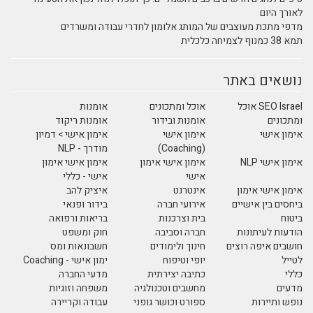
לאורך היום
מדפי מתכת מעוצבים של המותג אלומון לחדרי עבודה ומשרדים
תמא 38 כמנוף לצמיחה כלכלית
נושאים באתר
SEO Israel אוכל
אוכל ומתכונים
אומנות
ומתכונים
אומנות ובידור
אומנות ריקוד
אימון אישי
אימון אישי
אימון אישי > דמיון
(Coaching)
מודרך - NLP
אימון אישי NLP
אימון אישי אימון
אימון אישי אימון
אישי
אישי - כללי
אימון אישי אימון
אינטרנט
איציק להב
ביחסים בין אישיים
אירועי חברה
בידור ופנאי
ביטוח
בית וצרכנות
בריאות ורפואה
הודעות לעיתונות
חברה וסביבה
חוק ומשפט
חושבים איפה רוצים
חינוך ולימודים
חשבונאות ומס
לטייל
יופי וטיפוח
ימון אישי - Coaching
כללי
כתיבה יצירתית
מדעי החברה
מדעים
מחשבים וטכנולגיה
משפחה וזוגיות
נופש ותיירות
ספורט וכושר גופני
עבודה וקריירה