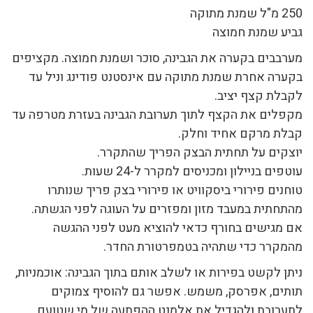
250 מ"ל שמנת מתוקה
גביע שמנת חמוצה
מערבבים בקערה את הגבינה, סוכר ושמנת חמוצה. מקציפים
בקערה אחרת שמנת מתוקה עם אינסטנט פודינג וניל עד
לקבלת קצף יציב.
מקפלים את הקצף לתוך תערובת הגבינה בעזרת מטרפה עד
קבלת מרקם אחיד וחלק.
יוצקים על תחתית הבצק הפריך שהתקרר.
עוטפים בניילון ומכניסים למקרר ל-24 שעות.
טוחנים פירורי ביסקוויט או פירורי בצק פריך שנותרו
מהתחתית במעבד מזון ומפזרים על העוגה לפני הגשתה.
אם מגישים בחורף כדאי להוציא מעט לפני ההגשה
מהמקרר כדי שתהיה בטמפרטורת החדר.
ניתן לקשט בפירות או לשלב אותם בתוך הגבינה: אוכמניות,
תותים, אפרסק, משמש. אפשר גם להוסיף צמוקים
לתערובת ולהגדיל את אלמנט ההפתעה של מי שטועם