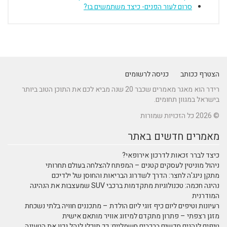
סרום לעור הפנים- כיצד משתמשים בו?
הצטרף ככותב
כניסה לרשומים
רידר הוא מאגר מאמרים שכבר 20 שנה מביא לכם את התוכן הטוב ביותר
בישראל במגוון תחומים.
© 2026 כל הזכויות שמורות
מאמרים חדשים באתר
כיצד לברר זכאות לדרכון אירופאי?
ניהול מוניטין לעסקים קטנים – המפתח להצלחה בעולם תחרותי
מתקן נינג'ה לחצר: הדרך לשדרוג הבריאות והחוסן של ילדיכם
נהיגה חכמה: טכנולוגיות מתקדמות ברכבי SUV שמעצבות את הנהיגה
המודרנית
רעיונות וטיפים ליום כיף זוגי ליום הולדת – מתכננים חוויה בלתי נשכחת
מזגן רצפתי – פתרון מתקדם למיזוג אוויר מותאם אישית
טיפים לנהגים חדשים ברכבים חשמליים: כך תוכלו לנהל נכון את הטעינה