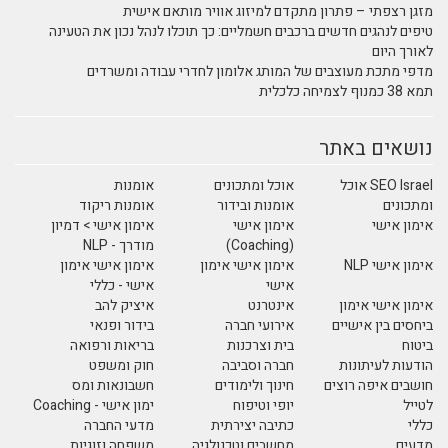
מזגן רצפתי – פתרון מתקדם למיזוג אוויר מותאם אישית
טיפים לנהגים חדשים ברכבים חשמליים: כך תוכלו לנהל נכון את הטעינה
לאורך היום
מדפי מתכת מעוצבים של המותג אלומון לחדרי עבודה ומשרדים
תמא 38 כמנוף לצמיחה כלכלית
נושאים באתר
SEO Israel אוכל
אוכל ומתכונים
אומנות
ומתכונים
אומנות ובידור
אומנות ריקוד
אימון אישי
אימון אישי
אימון אישי > דמיון
(Coaching)
מודרך - NLP
אימון אישי NLP
אימון אישי אימון
אימון אישי אימון
אישי
אישי - כללי
אימון אישי אימון
אינטרנט
איציק להב
ביחסים בין אישיים
אירועי חברה
בידור ופנאי
ביטוח
בית וצרכנות
בריאות ורפואה
הודעות לעיתונות
חברה וסביבה
חוק ומשפט
חושבים איפה רוצים
חינוך ולימודים
חשבונאות ומס
לטייל
יופי וטיפוח
ימון אישי - Coaching
כללי
כתיבה יצירתית
מדעי החברה
מדעים
מחשבים וטכנולגיה
משפחה וזוגיות