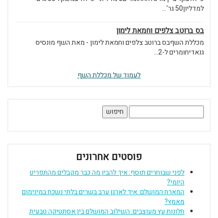
למדליון50 גר'...
בס ברוטב צלפים וחמאת לימון
מכללת השףבס ברוטב צלפים וחמאת לימון - מאת השף מונסיס
גנאדיחומרים ל-2...
לעמוד של מכללת השף
חיפוש:
פוסטים אחרונים
לפני שבוחרים תוסף: איך להבין מה כבר מקבלים מהתפריט
היומי?
המארח המושלם: איך לארגן ערב בשרים בלתי נשכח במינימום
מאמץ?
חלונות עץ מעוצבים: השילוב המושלם בין אסתטיקה טבעית