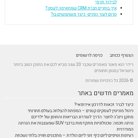
לבידוד תרמי
איך בוחרים חברת CRM שמתאימה לעסק?
סרום לעור הפנים- כיצד משתמשים בו?
הצטרף ככותב
כניסה לרשומים
רידר הוא מאגר מאמרים שכבר 20 שנה מביא לכם את התוכן הטוב ביותר
בישראל במגוון תחומים.
© 2026 כל הזכויות שמורות
מאמרים חדשים באתר
כיצד לברר זכאות לדרכון אירופאי?
ניהול מוניטין לעסקים קטנים – המפתח להצלחה בעולם תחרותי
מתקן נינג'ה לחצר: הדרך לשדרוג הבריאות והחוסן של ילדיכם
נהיגה חכמה: טכנולוגיות מתקדמות ברכבי SUV שמעצבות את הנהיגה
המודרנית
רעיונות וטיפים ליום כיף זוגי ליום הולדת – מתכננים חוויה בלתי נשכחת