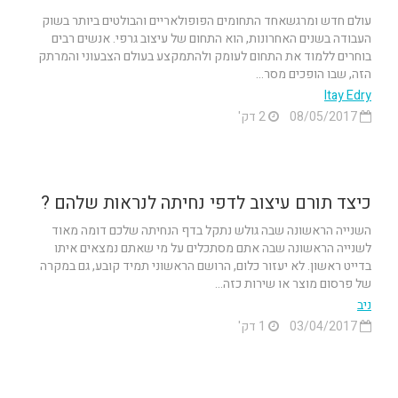
עולם חדש ומרגשאחד התחומים הפופולאריים והבולטים ביותר בשוק
העבודה בשנים האחרונות, הוא התחום של עיצוב גרפי. אנשים רבים
בוחרים ללמוד את התחום לעומק ולהתמקצע בעולם הצבעוני והמרתק
הזה, שבו הופכים מסר...
Itay Edry
08/05/2017
2 דק'
כיצד תורם עיצוב לדפי נחיתה לנראות שלהם ?
השנייה הראשונה שבה גולש נתקל בדף הנחיתה שלכם דומה מאוד
לשנייה הראשונה שבה אתם מסתכלים על מי שאתם נמצאים איתו
בדייט ראשון. לא יעזור כלום, הרושם הראשוני תמיד קובע, גם במקרה
של פרסום מוצר או שירות כזה...
ניב
03/04/2017
1 דק'