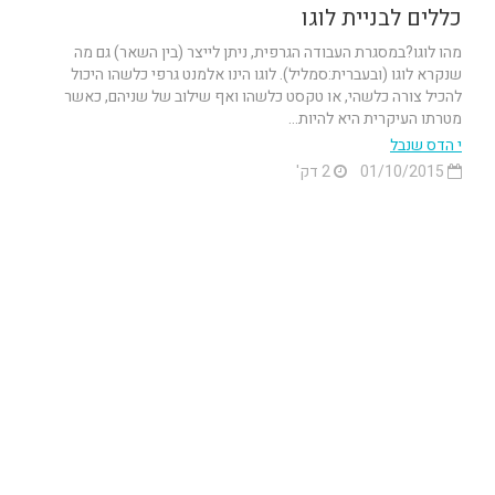
כללים לבניית לוגו
מהו לוגו?במסגרת העבודה הגרפית, ניתן לייצר (בין השאר) גם מה
שנקרא לוגו (ובעברית:סמליל). לוגו הינו אלמנט גרפי כלשהו היכול
להכיל צורה כלשהי, או טקסט כלשהו ואף שילוב של שניהם, כאשר
מטרתו העיקרית היא להיות...
י הדס שנבל
01/10/2015
2 דק'