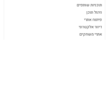
תוכניות שותפים
ניהול תוכן
פיתוח אתרי
דיוור אלקטרוני
אתרי משחקים
תכנים פופולאריים
מה חשוב לקחת בחשבון כשבוחרים לוגו לעסק
מבוא: כוחו של לוגו לוגו הוא יותר מסתם
סמל או עיצוב. זהו ייצוג חזותי של זהות
המותג של החברה. זה הדבר הראשון
שלקוח...
Reader-manager
17/05/2023
3 דק'