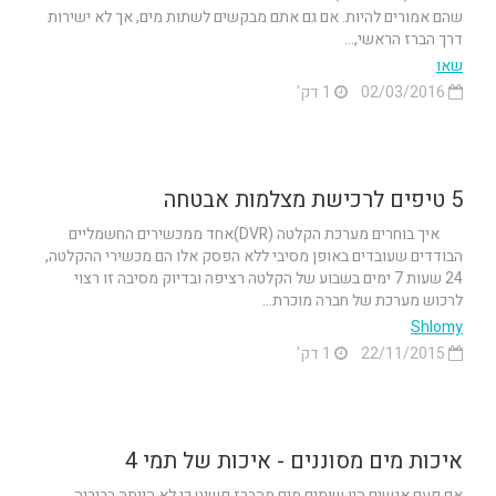
שהם אמורים להיות. אם גם אתם מבקשים לשתות מים, אך לא ישירות
דרך הברז הראשי,...
שאו
02/03/2016
1 דק'
5 טיפים לרכישת מצלמות אבטחה
איך בוחרים מערכת הקלטה (DVR)אחד ממכשירים החשמליים
הבודדים שעובדים באופן מסיבי ללא הפסק אלו הם מכשירי ההקלטה,
24 שעות 7 ימים בשבוע של הקלטה רציפה ובדיוק מסיבה זו רצוי
לרכוש מערכת של חברה מוכרת...
Shlomy
22/11/2015
1 דק'
איכות מים מסוננים - איכות של תמי 4
אם פעם אנשים היו שותים מים מהברז פשוט כי לא הייתה בריריה