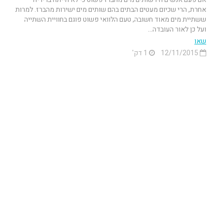
אחרת, הרי שכיום מעטים הבתים בהם שותים מים ישירות מהברז. למרות
ששתיית מים מאוד חשובה, טעם הלוואי פשוט פוגם בחוויית השתייה
ועל כן לאור העובדה...
שאו
12/11/2015
1 דק'