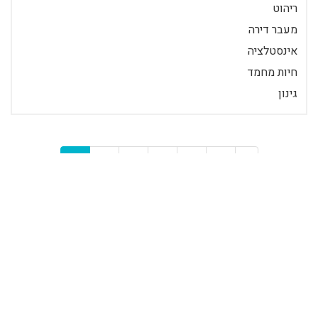
ריהוט
מעבר דירה
אינסטלציה
חיות מחמד
גינון
32
31
30
29
28
27
«
תכנים פופולאריים
טיפים לשדרוג מרפסת הבית
המרפסת הביתית היא אחת מפינות
הבית שמספקות מפלט נעים ואינטימי.
לא משנה אם מדובר במרפסת קטנה או
גדולה, כל מרפסת יכולה...