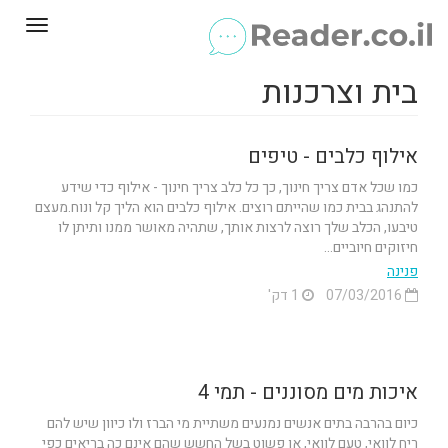
Toggle
gation
בית וצרכנות
אילוף כלבים - טיפים
כמו שכל אדם צריך חינוך, כך כל כלב צריך חינוך - אילוף כדי שידע
להתנהג בבית כמו שהייתם רוצים. אילוף כלבים הוא הליך קל ונוח.מעצם
טיבעו, הכלב שלך רוצה לרצות אותך, שתהיה מאושר ממנו ותיתן לו
חיזוקים חיוביים...
פנינה
07/03/2016
1 דק'
איכות מים מסוננים - תמי 4
כיום בהרבה בתים אנשים נמנעים משתיית מי הברז ולו כיוון שיש להם
ריח לוואי, טעם לוואי, או פשוט בשל החשש שהם אינם כה בריאים כפי