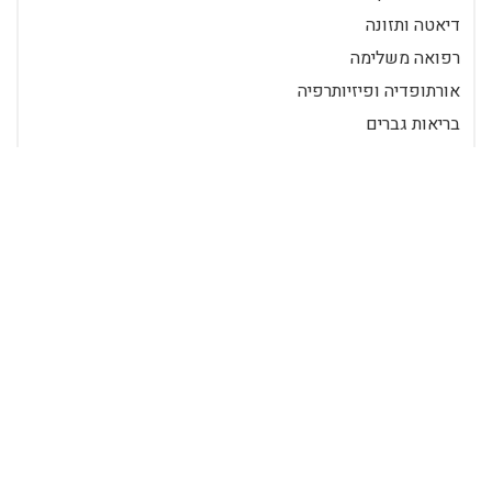
דיאטה ותזונה
רפואה משלימה
אורתופדיה ופיזיותרפיה
בריאות גברים
תוספי מזון
התמכרויות
הפסקת עישון
הצטרף ככותב
כניסה לרשומים
רידר הוא מאגר מאמרים שכבר 20 שנה מביא לכם את התוכן הטוב ביותר
בישראל במגוון תחומים.
© 2026 כל הזכויות שמורות