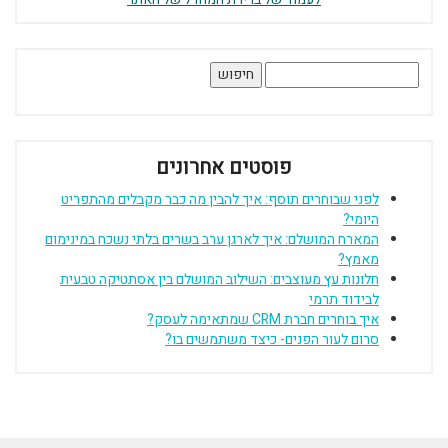
חיפוש:
פוסטים אחרונים
לפני שבוחרים תוסף: איך להבין מה כבר מקבלים מהתפריט
היומי?
המארח המושלם: איך לארגן ערב בשרים בלתי נשכח במינימום
מאמץ?
חלונות עץ מעוצבים: השילוב המושלם בין אסתטיקה טבעית
לבידוד תרמי
איך בוחרים חברת CRM שמתאימה לעסק?
סרום לעור הפנים- כיצד משתמשים בו?