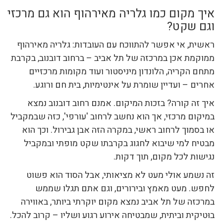
איך מקום כמו גלריה מאירהוף הוא גם מרכזי
וגם שקט?
ראשית, אי אפשר להתווכח עם העובדות: גלריה מאירהוף
ממוקמת אכן במרכזה של תל אביב – ברחוב דובנוב, בקרבת
מתחם הקריה, הלונדון מיניסטור ועוד מקומות מרכזיים
אחרים – ועדיין שומרת על אינטימיות, בית חם ורוגע.
איך זה קורה? בזכות המיקום. אמנם רחוב דובנוב נמצא
במיקום מרכזי, אך הוא נחשב לרחוב 'עורפי', כזה שבמקביל
או בסמוך לרחוב ראשי, במקרה הזה אבן גבירול. וכך הוא
מבטיח למי שיבוא לחגוג בקרבתו שקט מופתי ובמקביל
נגישות לכל מקום, תוך דקות.
זה נשמע אולי מעט לא מציאותי, אבל הסוד הוא פשוט
לחפש. מעט מאמץ ובירורים, וגם אתם תגלו שממש
במרכזה של תל אביב נמצא מקום יוקרתי ביותר, באווירה
בוּטיקית וביתית, שמבטיחה אירוע רגוע ושליו – קרוב להכל.