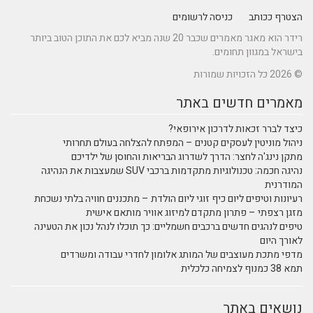
הצטרף ככותב
כניסה לרשומים
רידר הוא מאגר מאמרים שכבר 20 שנה מביא לכם את התוכן הטוב ביותר
בישראל במגוון תחומים.
© 2026 כל הזכויות שמורות
מאמרים חדשים באתר
כיצד לברר זכאות לדרכון אירופאי?
ניהול מוניטין לעסקים קטנים – המפתח להצלחה בעולם תחרותי
מתקן נינג'ה לחצר: הדרך לשדרוג הבריאות והחוסן של ילדיכם
נהיגה חכמה: טכנולוגיות מתקדמות ברכבי SUV שמעצבות את הנהיגה
המודרנית
רעיונות וטיפים ליום כיף זוגי ליום הולדת – מתכננים חוויה בלתי נשכחת
מזגן רצפתי – פתרון מתקדם למיזוג אוויר מותאם אישית
טיפים לנהגים חדשים ברכבים חשמליים: כך תוכלו לנהל נכון את הטעינה
לאורך היום
מדפי מתכת מעוצבים של המותג אלומון לחדרי עבודה ומשרדים
תמא 38 כמנוף לצמיחה כלכלית
נושאים באתר