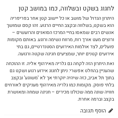
לחגוג בשקט ובשלווה, כמו במושב קטן
היתרון הגדול של מושב או כל יישוב קטן אחר בפריפריה
הוא בשקט, בשלווה ובקצב החיים הרגוע. זהו קסם שמושך
אנשים רבים שמאסו בחיי המרכז הסואנים והרועשים –
ורוצים מעט אורך רוח, מרווח נשימה ורוגע. באותם מקומות
פועלים, לצד אולמות האירועים הסטנדרטיים, גם בתי
אירועים קטנים יותר, שמציעים חגיגה שקטה ורגועה.
ואת היתרון הזה לקחה גם גלריה מאירהוף אליה. זו ההוכחה
שהעניין בהחלט אפשרי: ניתן לחגוג אירוע רגוע ושקט גם
בתוך תל אביב, כזה שיהיה יוקרתי אך לא 'משוגע' ובקצב
בלתי פוסק. מקומות כמו גלריה מאירהוף מעניקים לאורחים
חוויה שונה ממה שכולנו מכירים – חגיגה שמחה ומאושרת
בקצב וברמה אחרת.
הוסף תגובה