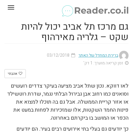
Toggle
gation
גם מרכז תל אביב יכול להיות
שקט – גלריה מאירהוף
ברירת המחדל של האתר
03/12/2018
זמן קריאה מוערך: 1 דק'
אהבתי
לאו דווקא. נכון שתל אביב מציעה בעיקר צדדים רועשים
וסואנים כמו רחוב אבן גבירול הבלתי נגמר, שדרת רוטשילד
או אזור קריית הממשלה. אבל גם בה תוכלו למצוא את
פינות החמד השקטות, אלו שמזכירות לפחות במעט את
הכפר או המושב בו ביקרתם באחרונה.
כך יודעים גם בעלי בתי אירועים רבים בעיר. הם יודעים