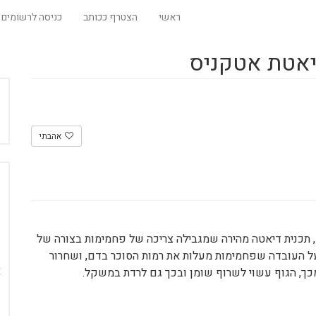
ראשי
הצטרף ככותב
כניסה לרשומים
יאטת אטקניס
אהבתי
הוצגה לראשונה על ידי ד"ר רוברט אטקניס בשנת 1972, תכנית דיאטה מהירה שמגבילה צריכה של פחמימות בצורה של
על העובדה שפחמימות מעלות את רמות הסוכר בדם, ושחרור
 מכך, הגוף עשוי לשרוף שומן ובכך גם לרדת במשקל.