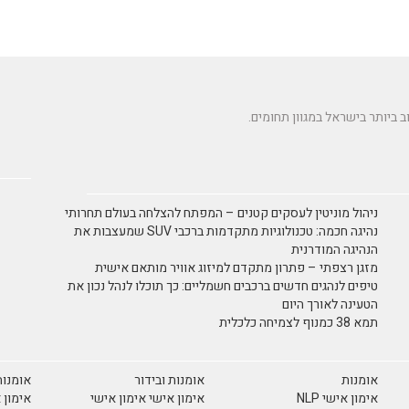
ניהול מוניטין לעסקים קטנים – המפתח להצלחה בעולם תחרותי
נהיגה חכמה: טכנולוגיות מתקדמות ברכבי SUV שמעצבות את
הנהיגה המודרנית
מזגן רצפתי – פתרון מתקדם למיזוג אוויר מותאם אישית
טיפים לנהגים חדשים ברכבים חשמליים: כך תוכלו לנהל נכון את
הטעינה לאורך היום
תמא 38 כמנוף לצמיחה כלכלית
אומנות
אומנות ובידור
אומנות
אימון אישי NLP
אימון אישי אימון אישי
אימון 