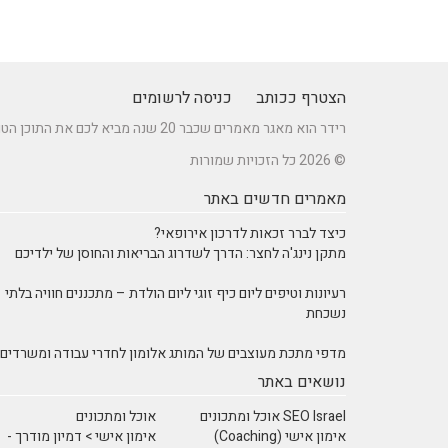
הצטרף ככותב
כניסה לרשומים
רידר הוא מאגר מאמרים שכבר 20 שנה מביא לכם את התוכן הטוב ביותר בישראל במגוון תחומים.
© 2026 כל הזכויות שמורות
מאמרים חדשים באתר
כיצד לברר זכאות לדרכון אירופאי?
מתקן נינג'ה לחצר: הדרך לשדרוג הבריאות והחוסן של ילדיכם
רעיונות וטיפים ליום כיף זוגי ליום הולדת – מתכננים חוויה בלתי
נשכחת
מדפי מתכת מעוצבים של המותג אלומון לחדרי עבודה ומשרדים
נושאים באתר
SEO Israel אוכל ומתכונים
אוכל ומתכונים
אימון אישי (Coaching)
אימון אישי > דמיון מודרך -