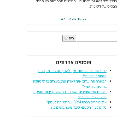
בדרך כלל דיאטות חלבונים שמגבילות פחמימות היו תמיד
הבסיס של דיאטות...
לעמוד של פיראס
יפוש:
פוסטים אחרונים
לפני שבוחרים תוסף: איך להבין מה כבר מקבלים
מהתפריט היומי?
המארח המושלם: איך לארגן ערב בשרים בלתי נשכח
במינימום מאמץ?
חלונות עץ מעוצבים: השילוב המושלם בין אסתטיקה
טבעית לבידוד תרמי
איך בוחרים חברת CRM שמתאימה לעסק?
סרום לעור הפנים- כיצד משתמשים בו?