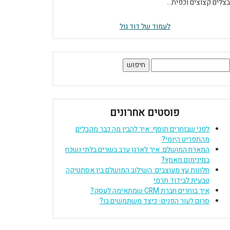
בצלים קצוצים וכפית...
לעמוד של דוד גול
יפוש:
פוסטים אחרונים
לפני שבוחרים תוסף: איך להבין מה כבר מקבלים
מהתפריט היומי?
המארח המושלם: איך לארגן ערב בשרים בלתי נשכח
במינימום מאמץ?
חלונות עץ מעוצבים: השילוב המושלם בין אסתטיקה
טבעית לבידוד תרמי
איך בוחרים חברת CRM שמתאימה לעסק?
סרום לעור הפנים- כיצד משתמשים בו?