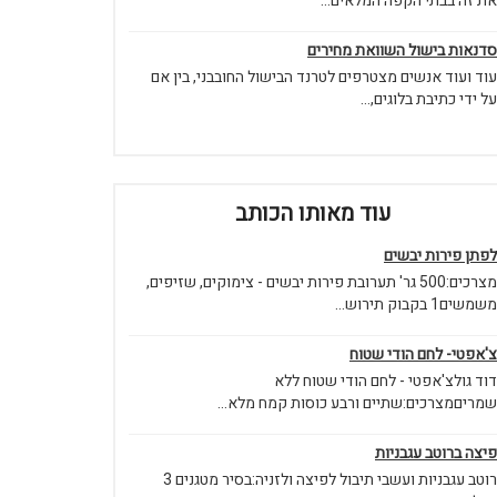
את זה בבתי הקפה המלאים...
סדנאות בישול השוואת מחירים
עוד ועוד אנשים מצטרפים לטרנד הבישול החובבני, בין אם
על ידי כתיבת בלוגים,...
עוד מאותו הכותב
לפתן פירות יבשים
מצרכים:500 גר' תערובת פירות יבשים - צימוקים, שזיפים,
משמשים1 בקבוק תירוש...
צ'אפטי- לחם הודי שטוח
דוד גולצ'אפטי - לחם הודי שטוח ללא
שמריםמצרכים:שתיים ורבע כוסות קמח מלא...
פיצה ברוטב עגבניות
רוטב עגבניות ועשבי תיבול לפיצה ולזניה:בסיר מטגנים 3