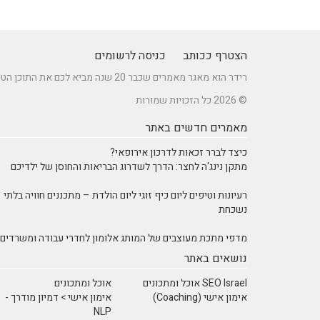
הצטרף ככותב
כניסה לרשומים
רידר הוא מאגר מאמרים שכבר 20 שנה מביא לכם את התוכן הטוב ביותר בישראל במגוון תחומים.
© 2026 כל הזכויות שמורות
מאמרים חדשים באתר
כיצד לברר זכאות לדרכון אירופאי?
מתקן נינג'ה לחצר: הדרך לשדרוג הבריאות והחוסן של ילדיכם
רעיונות וטיפים ליום כיף זוגי ליום הולדת – מתכננים חוויה בלתי
נשכחת
מדפי מתכת מעוצבים של המותג אלומון לחדרי עבודה ומשרדים
נושאים באתר
SEO Israel אוכל ומתכונים
אוכל ומתכונים
אימון אישי (Coaching)
אימון אישי > דמיון מודרך -
NLP