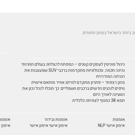
ניהול מוניטין לעסקים קטנים – המפתח להצלחה בעולם תחרותי
נהיגה חכמה: טכנולוגיות מתקדמות ברכבי SUV שמעצבות את
הנהיגה המודרנית
מזגן רצפתי – פתרון מתקדם למיזוג אוויר מותאם אישית
טיפים לנהגים חדשים ברכבים חשמליים: כך תוכלו לנהל נכון את
הטעינה לאורך היום
תמא 38 כמנוף לצמיחה כלכלית
אומנות
אומנות ובידור
אומנות
אימון אישי NLP
אימון אישי אימון אישי
אימון 