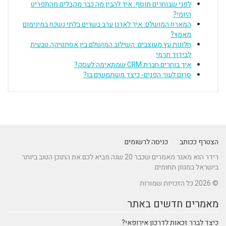
לפני שבוחרים תוסף: איך להבין מה כבר מקבלים מהתפריט
היומי?
המארח המושלם: איך לארגן ערב בשרים בלתי נשכח במינימום
מאמץ?
חלונות עץ מעוצבים: השילוב המושלם בין אסתטיקה טבעית
לבידוד תרמי
איך בוחרים חברת CRM שמתאימה לעסק?
סרום לעור הפנים- כיצד משתמשים בו?
הצטרף ככותב
כניסה לרשומים
רידר הוא מאגר מאמרים שכבר 20 שנה מביא לכם את התוכן הטוב ביותר
בישראל במגוון תחומים.
© 2026 כל הזכויות שמורות
מאמרים חדשים באתר
כיצד לברר זכאות לדרכון אירופאי?