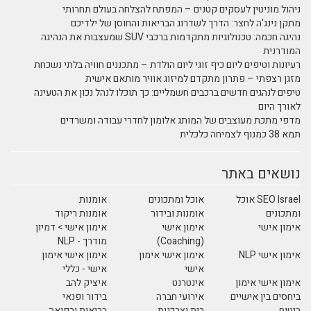
ניהול מוניטין לעסקים קטנים – המפתח להצלחה בעולם תחרותי
מתקן נינג'ה לחצר: הדרך לשדרוג הבריאות והחוסן של ילדיכם
נהיגה חכמה: טכנולוגיות מתקדמות ברכבי SUV שמעצבות את הנהיגה
המודרנית
רעיונות וטיפים ליום כיף זוגי ליום הולדת – מתכננים חוויה בלתי נשכחת
מזגן רצפתי – פתרון מתקדם למיזוג אוויר מותאם אישית
טיפים לנהגים חדשים ברכבים חשמליים: כך תוכלו לנהל נכון את הטעינה
לאורך היום
מדפי מתכת מעוצבים של המותג אלומון לחדרי עבודה ומשרדים
תמא 38 כמנוף לצמיחה כלכלית
נושאים באתר
SEO Israel אוכל
אוכל ומתכונים
אומנות
ומתכונים
אומנות ובידור
אומנות ריקוד
אימון אישי
אימון אישי
אימון אישי > דמיון
(Coaching)
מודרך - NLP
אימון אישי NLP
אימון אישי אימון
אימון אישי אימון
אישי
אישי - כללי
אימון אישי אימון
אינטרנט
איציק להב
ביחסים בין אישיים
אירועי חברה
בידור ופנאי
ביטוח
בית וצרכנות
בריאות ורפואה