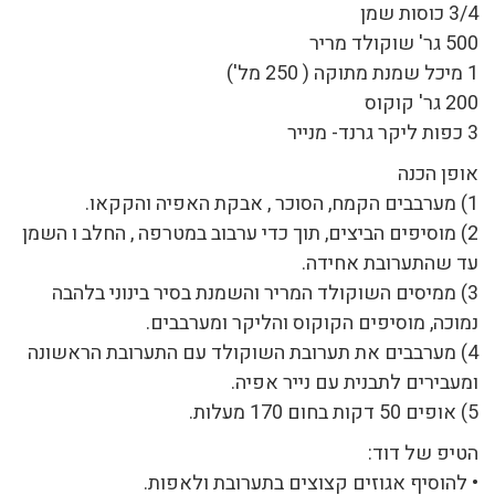
3/4 כוסות שמן
500 גר' שוקולד מריר
1 מיכל שמנת מתוקה ( 250 מל')
200 גר' קוקוס
3 כפות ליקר גרנד- מנייר
אופן הכנה
1) מערבבים הקמח, הסוכר , אבקת האפיה והקקאו.
2) מוסיפים הביצים, תוך כדי ערבוב במטרפה , החלב ו השמן
עד שהתערובת אחידה.
3) ממיסים השוקולד המריר והשמנת בסיר בינוני בלהבה
נמוכה, מוסיפים הקוקוס והליקר ומערבבים.
4) מערבבים את תערובת השוקולד עם התערובת הראשונה
ומעבירים לתבנית עם נייר אפיה.
5) אופים 50 דקות בחום 170 מעלות.
הטיפ של דוד:
• להוסיף אגוזים קצוצים בתערובת ולאפות.