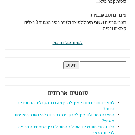
כוסות קמח מלא...
פיצה ברוטב עגבניות
רוטב עגבניות ועשבי תיבול לפיצה ולזניה:בסיר מטגנים 3 בצלים
קצוצים וכפית...
לעמוד של דוד גול
חיפוש:
פוסטים אחרונים
לפני שבוחרים תוסף: איך להבין מה כבר מקבלים מהתפריט
היומי?
המארח המושלם: איך לארגן ערב בשרים בלתי נשכח במינימום
מאמץ?
חלונות עץ מעוצבים: השילוב המושלם בין אסתטיקה טבעית
לבידוד תרמי