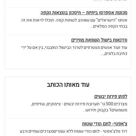
מכונות אספרסו ביתיות – חיסכון בהוצאות הקפה
אנחנו "הישראלים" עם שאוהב לשתות קפה. תוכלו לראות את זה
בבתי הקפה המלאים...
סדנאות בישול השוואת מחירים
עוד ועוד אנשים מצטרפים לטרנד הבישול החובבני, בין אם על ידי
כתיבת בלוגים,...
עוד מאותו הכותב
לפתן פירות יבשים
מצרכים:500 גר' תערובת פירות יבשים - צימוקים, שזיפים,
משמשים1 בקבוק תירוש...
צ'אפטי- לחם הודי שטוח
דוד גולצ'אפטי - לחם הודי שטוח ללא שמריםמצרכים:שתיים ורבע