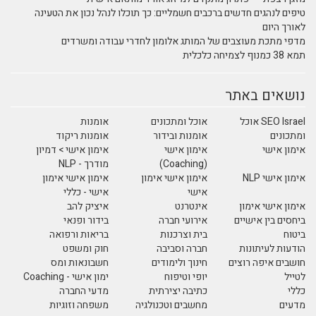
טיפים לנהגים חדשים ברכבים חשמליים: כך תוכלו לנהל נכון את הטעינה
לאורך היום
מדפי מתכת מעוצבים של המותג אלומון לחדרי עבודה ומשרדים
תמא 38 כמנוף לצמיחה כלכלית
נושאים באתר
SEO Israel אוכל
אוכל ומתכונים
אומנות
ומתכונים
אומנות ובידור
אומנות ריקוד
אימון אישי
אימון אישי
אימון אישי > דמיון
(Coaching)
מודרך - NLP
אימון אישי NLP
אימון אישי אימון
אימון אישי אימון
אישי
אישי - כללי
אימון אישי אימון
אינטרנט
איציק להב
ביחסים בין אישיים
אירועי חברה
בידור ופנאי
ביטוח
בית וצרכנות
בריאות ורפואה
הודעות לעיתונות
חברה וסביבה
חוק ומשפט
חושבים איפה רוצים
חינוך ולימודים
חשבונאות ומס
לטייל
יופי וטיפוח
ימון אישי - Coaching
כללי
כתיבה יצירתית
מדעי החברה
מדעים
מחשבים וטכנולגיה
משפחה וזוגיות