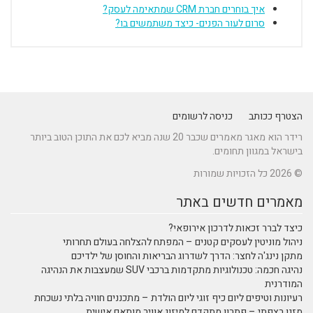
איך בוחרים חברת CRM שמתאימה לעסק?
סרום לעור הפנים- כיצד משתמשים בו?
הצטרף ככותב
כניסה לרשומים
רידר הוא מאגר מאמרים שכבר 20 שנה מביא לכם את התוכן הטוב ביותר
בישראל במגוון תחומים.
© 2026 כל הזכויות שמורות
מאמרים חדשים באתר
כיצד לברר זכאות לדרכון אירופאי?
ניהול מוניטין לעסקים קטנים – המפתח להצלחה בעולם תחרותי
מתקן נינג'ה לחצר: הדרך לשדרוג הבריאות והחוסן של ילדיכם
נהיגה חכמה: טכנולוגיות מתקדמות ברכבי SUV שמעצבות את הנהיגה
המודרנית
רעיונות וטיפים ליום כיף זוגי ליום הולדת – מתכננים חוויה בלתי נשכחת
מזגן רצפתי – פתרון מתקדם למיזוג אוויר מותאם אישית