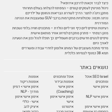
כיצד לברר זכאות לדרכון אירופאי?
ניהול מוניטין לעסקים קטנים – המפתח להצלחה בעולם תחרותי
מתקן נינג'ה לחצר: הדרך לשדרוג הבריאות והחוסן של ילדיכם
נהיגה חכמה: טכנולוגיות מתקדמות ברכבי SUV שמעצבות את הנהיגה
המודרנית
רעיונות וטיפים ליום כיף זוגי ליום הולדת – מתכננים חוויה בלתי נשכחת
מזגן רצפתי – פתרון מתקדם למיזוג אוויר מותאם אישית
טיפים לנהגים חדשים ברכבים חשמליים: כך תוכלו לנהל נכון את הטעינה
לאורך היום
מדפי מתכת מעוצבים של המותג אלומון לחדרי עבודה ומשרדים
תמא 38 כמנוף לצמיחה כלכלית
נושאים באתר
SEO Israel אוכל
אוכל ומתכונים
אומנות
ומתכונים
אומנות ובידור
אומנות ריקוד
אימון אישי
אימון אישי
אימון אישי > דמיון
(Coaching)
מודרך - NLP
אימון אישי NLP
אימון אישי אימון
אימון אישי אימון
אישי
אישי - כללי
אימון אישי אימון
אינטרנט
איציק להב
ביחסים בין אישיים
אירועי חברה
בידור ופנאי