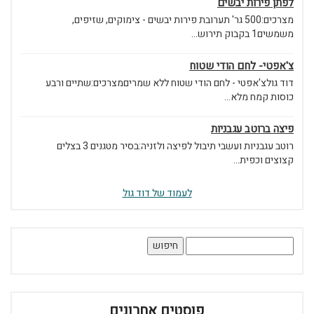
לפתן פירות יבשים
מצרכים:500 גר' תערובת פירות יבשים - צימוקים, שזיפים,
משמשים1 בקבוק תירוש...
צ'אפטי- לחם הודי שטוח
דוד גולצ'אפטי - לחם הודי שטוח ללא שמריםמצרכים:שתיים ורבע
כוסות קמח מלא...
פיצה ברוטב עגבניות
רוטב עגבניות ועשבי תיבול לפיצה ולזניה:בסיר מטגנים 3 בצלים
קצוצים וכפית...
לעמוד של דוד גול
חיפוש:
פוסטים אחרונים