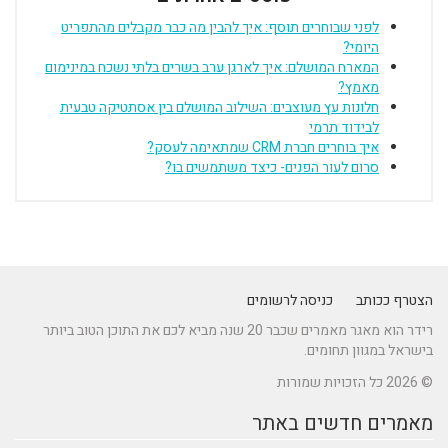
לפני שבוחרים תוסף: איך להבין מה כבר מקבלים מהתפריט
היומי?
המארח המושלם: איך לארגן ערב בשרים בלתי נשכח במינימום
מאמץ?
חלונות עץ מעוצבים: השילוב המושלם בין אסתטיקה טבעית
לבידוד תרמי
איך בוחרים חברת CRM שמתאימה לעסק?
סרום לעור הפנים- כיצד משתמשים בו?
הצטרף ככותב
כניסה לרשומים
רידר הוא מאגר מאמרים שכבר 20 שנה מביא לכם את התוכן הטוב ביותר
בישראל במגוון תחומים.
© 2026 כל הזכויות שמורות
מאמרים חדשים באתר