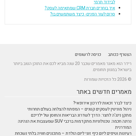
לבידוד תרמי
איך בוחרים חברת CRM שמתאימה לעסק?
סרום לעור הפנים- כיצד משתמשים בו?
הצטרף ככותב
כניסה לרשומים
רידר הוא מאגר מאמרים שכבר 20 שנה מביא לכם את התוכן הטוב ביותר
בישראל במגוון תחומים.
© 2026 כל הזכויות שמורות
מאמרים חדשים באתר
כיצד לברר זכאות לדרכון אירופאי?
ניהול מוניטין לעסקים קטנים – המפתח להצלחה בעולם תחרותי
מתקן נינג'ה לחצר: הדרך לשדרוג הבריאות והחוסן של ילדיכם
נהיגה חכמה: טכנולוגיות מתקדמות ברכבי SUV שמעצבות את הנהיגה
המודרנית
רעיונות וטיפים ליום כיף זוגי ליום הולדת – מתכננים חוויה בלתי נשכחת