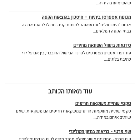
שהשימוש בה יהיה...
מכונות אספרסו ביתיות – חיסכון בהוצאות הקפה
אנחנו "הישראלים" עם שאוהב לשתות קפה. תוכלו לראות את זה
בבתי הקפה המלאים...
סדנאות בישול השוואת מחירים
עוד ועוד אנשים מצטרפים לטרנד הבישול החובבני, בין אם על ידי
כתיבת בלוגים,...
עוד מאותו הכותב
טקסי שתיית משקאות חריפים
טקסי שתיית משקאות חריפיםמשקאות חריפים הם משקאות, שאם
שותים איתם במידה,...
שף פרטי - בריאות במזון הקולינרי
שף פרטי - מתכונים משובחיםלא תמיד תהיה לשף הזדמנות להכין