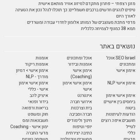
מזגן רצפתי – פתרון מתקדם למיזוג אוויר מותאם אישית
טיפים לנהגים חדשים ברכבים חשמליים: כך תוכלו לנהל נכון את הטעינה
לאורך היום
מדפי מתכת מעוצבים של המותג אלומון לחדרי עבודה ומשרדים
תמא 38 כמנוף לצמיחה כלכלית
נושאים באתר
SEO Israel אוכל
אוכל ומתכונים
אומנות
ומתכונים
אומנות ובידור
אומנות ריקוד
אימון אישי
אימון אישי
אימון אישי > דמיון
(Coaching)
מודרך - NLP
אימון אישי NLP
אימון אישי אימון
אימון אישי אימון
אישי
אישי - כללי
אימון אישי אימון
אינטרנט
איציק להב
ביחסים בין אישיים
אירועי חברה
בידור ופנאי
ביטוח
בית וצרכנות
בריאות ורפואה
הודעות לעיתונות
חברה וסביבה
חוק ומשפט
חושבים איפה רוצים
חינוך ולימודים
חשבונאות ומס
לטייל
יופי וטיפוח
ימון אישי - Coaching
כללי
כתיבה יצירתית
מדעי החברה
מדעים
מחשבים וטכנולגיה
משפחה וזוגיות