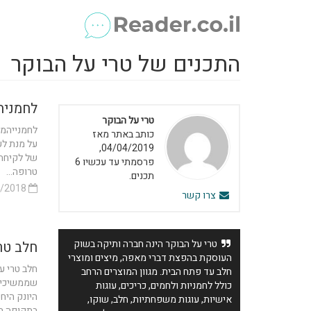
התכנים של טרי על הבוקר
לחמניה
טרי על הבוקר
לחמנייהמק
כותב באתר מאז
על מנת לע
04/04/2019,
של לקיחת 
פרסמתי עד עכשיו 6
טרופה...
תכנים.
13/10/2018
צרו קשר
טרי על הבוקר הינה חברה ותיקה בשוק
חלב טר
העוסקת בהפצת דברי מאפה, מיצים ומוצרי
חלב טרי ע
חלב עד פתח הבית. מגוון המוצרים הרחב
שממשיכים 
כולל לחמניות ולחמים, כריכים, עוגות
היונק היח
אישיות, עוגות משפחתיות, חלב, שוקו,
בתקופה חד