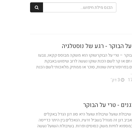
על הבוקר - רגע של נוסטלגיה
בוקר – טרי על הבוקרשוקו הוא משקה מבוסס קקאו, צבעו
 חם או קר.לשם הכנת שוקו נעשה לרוב שימוש באבקת
ם בפרופורציות שונות, סוכר או ממתיק מלאכותי.לשם הכנת
3 דק'
ים - טרי על הבוקר
יבולת שועל שיבולת שועל היא סוג דגן הגדל באקלים
ביב.דגן זה מגודל בשביל זרעיו, הנאכלים בין היתר כדייסה
מספוא לחיות משק כסוסים ופרות. בשיבולת השועל נעשה