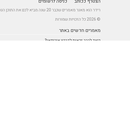
הצטרף ככותב
כניסה לרשומים
רידר הוא מאגר מאמרים שכבר 20 שנה מביא לכם את התוכן הטוב ביותר בישראל במגוון תחומים.
© 2026 כל הזכויות שמורות
מאמרים חדשים באתר
כיצד לברר זכאות לדרכון אירופאי?
מתקן נינג'ה לחצר: הדרך לשדרוג הבריאות והחוסן של ילדיכם
רעיונות וטיפים ליום כיף זוגי ליום הולדת – מתכננים חוויה בלתי
נשכחת
מדפי מתכת מעוצבים של המותג אלומון לחדרי עבודה ומשרדים
נושאים באתר
SEO Israel אוכל ומתכונים
אוכל ומתכונים
אימון אישי (Coaching)
אימון אישי > דמיון מודרך -
NLP
אינטרנט
איציק להב
בריאות ורפואה
הודעות לעיתונות
חשבונאות ומס
יופי וטיפוח
מדעים
מחשבים וטכנולגיה