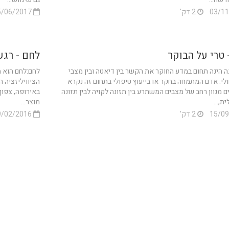
2 דק'
15/06/2017
 טרי על הבוקר
לחם - רגע
ה הינה תחום במדע החוקר את הקשר בין דיאטה ובין מצבי
לחם:לחם הוא מ
ולי. אדם המתמחה בחקר או בייעוץ טיפולי בתחום זה נקרא
הציוויליזציה ה
ים מגוון רחב של מצבים המשתרע בין תזונה לקויה לבין תזונה
באירופה, צפון 
ת,...
מוצר...
2 דק'
19/02/2016