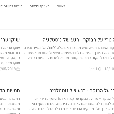
ראשי
הצטרף ככותב
כניסה לרשומים
 טרי על הבוקר - רגע של נוסטלגיה
שוקו טרי 
ור השם לחמנייה מגיע ממוצר האם שלה "לחם", הלחמנייה נוצרה
שוקו טרי על ה
נות על הצורך בשימוש בלחם לשימוש אישי וליהנות מהאפשרות
חום והוא מוגש
לחם לכל מקום בצורה מוקטנת, מקובל למרוח לחמניות בביצה
קקאו, חלב ומי
שוקו מאבקת...
1 דק'
17/05/2018
י על הבוקר - רגע של נוסטלגיה
חמשת הדגנ
ל הבוקר – טרי על הבוקראנו (בני האדם) היונקים היחידים
חמשת הדגנים ש
לצורך חלב ומוצריו גם לאחר גיל הינקות, האדם בנוסף הוא
ממוזג ופורח בא
יד שצורך חלב מיונקים אחרים. צריכת החלב אצל האדם החלה
ומשמשים גם כ
שה...
גם שימוש...