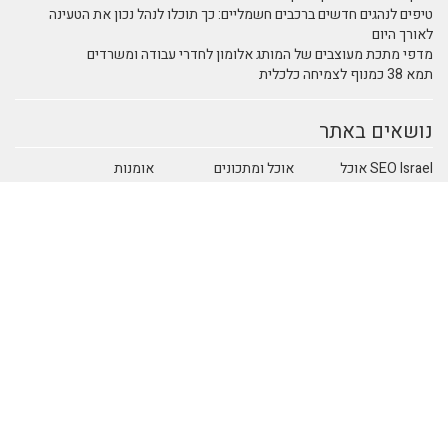
טיפים לנהגים חדשים ברכבים חשמליים: כך תוכלו לנהל נכון את הטעינה
לאורך היום
מדפי מתכת מעוצבים של המותג אלומון לחדרי עבודה ומשרדים
תמא 38 כמנוף לצמיחה כלכלית
נושאים באתר
SEO Israel אוכל
אוכל ומתכונים
אומנות
ומתכונים
אומנות ובידור
אומנות ריקוד
אימון אישי
אימון אישי
אימון אישי > דמיון
(Coaching)
מודרך - NLP
אימון אישי NLP
אימון אישי אימון
אימון אישי אימון
אישי
אישי - כללי
אימון אישי אימון
אינטרנט
איציק להב
ביחסים בין אישיים
אירועי חברה
בידור ופנאי
ביטוח
בית וצרכנות
בריאות ורפואה
הודעות לעיתונות
חברה וסביבה
חוק ומשפט
חושבים איפה רוצים
חינוך ולימודים
חשבונאות ומס
לטייל
יופי וטיפוח
ימון אישי - Coaching
כללי
כתיבה יצירתית
מדעי החברה
מדעים
מחשבים וטכנולגיה
משפחה וזוגיות