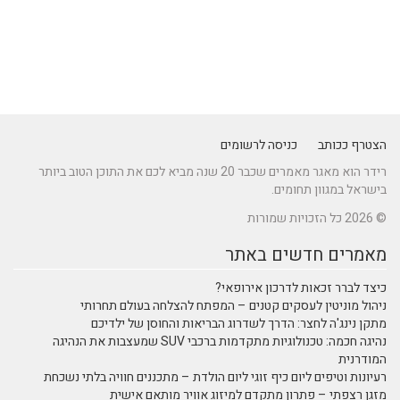
הצטרף ככותב
כניסה לרשומים
רידר הוא מאגר מאמרים שכבר 20 שנה מביא לכם את התוכן הטוב ביותר
בישראל במגוון תחומים.
© 2026 כל הזכויות שמורות
מאמרים חדשים באתר
כיצד לברר זכאות לדרכון אירופאי?
ניהול מוניטין לעסקים קטנים – המפתח להצלחה בעולם תחרותי
מתקן נינג'ה לחצר: הדרך לשדרוג הבריאות והחוסן של ילדיכם
נהיגה חכמה: טכנולוגיות מתקדמות ברכבי SUV שמעצבות את הנהיגה
המודרנית
רעיונות וטיפים ליום כיף זוגי ליום הולדת – מתכננים חוויה בלתי נשכחת
מזגן רצפתי – פתרון מתקדם למיזוג אוויר מותאם אישית