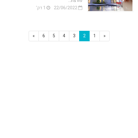
פורצת...
22/06/2022
1 דק'
»
6
5
4
3
2
1
«