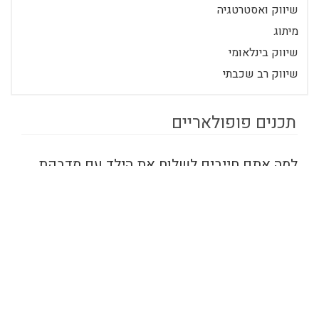
שיווק ואסטרטגיה
מיתוג
שיווק בינלאומי
שיווק רב שכבתי
תכנים פופולאריים
למה אתם חייבים לשלוח את הילד עם מדבקת
שם לגן
כשאנחנו שולחים את הילד שלנו לגן, אז
אנו מקפידים לשלוח אותו עם תיק
הכולל פריטים שונים. כשמדובר על ילד
בן מספר חודשים...
אוראל
22/07/2022
1 דק'