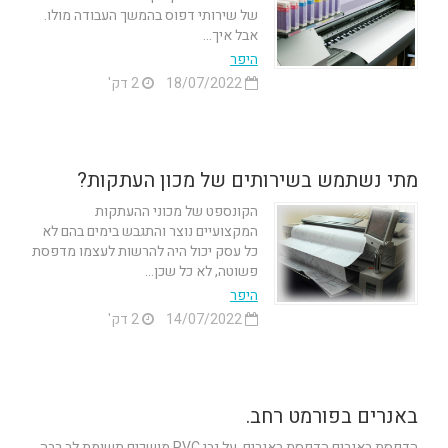
של שירותי דפוס בהמשך העבודה מולו.
אבל איך...
היפר
18/07/2022
2 דק'
מתי נשתמש בשירותים של מכון העתקות?
הקונספט של מכוני ההעתקות
המקצועיים נוצר והתגבש בימים בהם לא
כל עסק יכול היה להרשות לעצמו מדפסת
פשוטה, לא כל שכן...
היפר
14/07/2022
2 דק'
באנרים בפורמט רחב.
הדפסת באנרים הדפסת באנרים על גבי PVC מושכים תשומת לב רבה