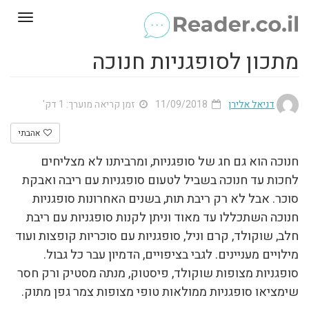
Toggle
gation
מתכון לסופגניות חנוכה
דניאל אלירן
11/09/2018
זמן קריאה מוערך: 1 דק'
אהבתי
חנוכה הוא גם חג של סופגניות, ומרביתנו לא מצליחים
לחכות עד חנוכה בשביל לטעום סופגניות עם ריבה ואבקת
סוכר. אבל לא רק ריבת תות, בשנים האחרונות סופגניות
חנוכה השתכללו עד מאוד וניתן לקנות סופגניות עם ריבת
חלב, שוקולד, קרם וניל, סופגניות עם סוכריות קופצות ועוד
מילויים מעניינים. לגבי בציפויים, הדמיון עבר כל גבול.
סופגניות מצופות שוקולד, פיסטוק, מנתה מסטיק ורק חסר
שימציאו סופגניות ממולאות טופי מצופות צמר גפן מתוק.