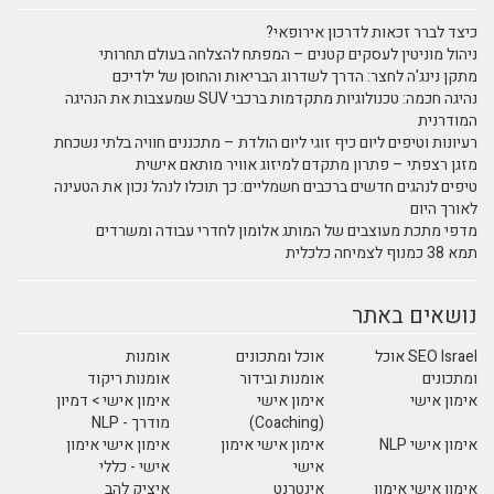
כיצד לברר זכאות לדרכון אירופאי?
ניהול מוניטין לעסקים קטנים – המפתח להצלחה בעולם תחרותי
מתקן נינג'ה לחצר: הדרך לשדרוג הבריאות והחוסן של ילדיכם
נהיגה חכמה: טכנולוגיות מתקדמות ברכבי SUV שמעצבות את הנהיגה
המודרנית
רעיונות וטיפים ליום כיף זוגי ליום הולדת – מתכננים חוויה בלתי נשכחת
מזגן רצפתי – פתרון מתקדם למיזוג אוויר מותאם אישית
טיפים לנהגים חדשים ברכבים חשמליים: כך תוכלו לנהל נכון את הטעינה
לאורך היום
מדפי מתכת מעוצבים של המותג אלומון לחדרי עבודה ומשרדים
תמא 38 כמנוף לצמיחה כלכלית
נושאים באתר
SEO Israel אוכל
אוכל ומתכונים
אומנות
ומתכונים
אומנות ובידור
אומנות ריקוד
אימון אישי
אימון אישי
אימון אישי > דמיון
(Coaching)
מודרך - NLP
אימון אישי NLP
אימון אישי אימון
אימון אישי אימון
אישי
אישי - כללי
אימון אישי אימון
אינטרנט
איציק להב