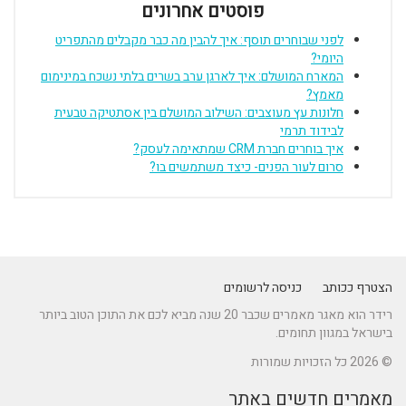
פוסטים אחרונים
לפני שבוחרים תוסף: איך להבין מה כבר מקבלים מהתפריט
היומי?
המארח המושלם: איך לארגן ערב בשרים בלתי נשכח במינימום
מאמץ?
חלונות עץ מעוצבים: השילוב המושלם בין אסתטיקה טבעית
לבידוד תרמי
איך בוחרים חברת CRM שמתאימה לעסק?
סרום לעור הפנים- כיצד משתמשים בו?
הצטרף ככותב
כניסה לרשומים
רידר הוא מאגר מאמרים שכבר 20 שנה מביא לכם את התוכן הטוב ביותר
בישראל במגוון תחומים.
© 2026 כל הזכויות שמורות
מאמרים חדשים באתר