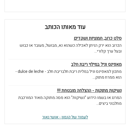
עוד מאותו הכותב
סלט כרוב, חמוציות ושקדים
הכרוב הוא ירק הניתן לאכילה כשהוא נא, מבושל, מעובד או כבוש
ובעל ערך קלורי...
מאפינס וניל במילוי ריבת חלב
מתכון למאפינס וניל במלית ריבת חלבריבת חלב - dulce de leche -
הוא ממרח מתוק...
נשיקות מתוקות - ההצלחה מובטחת !!!
המרנג או בשמו הידוע "נשיקות" הוא מסה מתוקה מאוד המורכבת
מחלבוני ביצים...
לעמוד של קנמון - אושי נאור