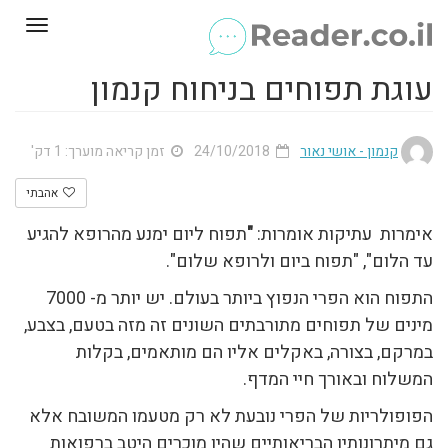
Toggle
gation
עוגת תפוחים בניחוח קנמון
קנמון - אושי נאור
24/10/2018
זמן קריאה מוערך: 1 דק'
אהבתי
אימרות עתיקות אומרות:
"
תפוח ליום ימנע מהרופא להגיע
עד הלום", "תפוח ביום ולרופא שלום".
התפוח הוא הפרי הנפוץ ביותר בעולם. יש יותר מ- 7000
מינים של תפוחים מתורבתים השונים זה מזה בטעם, בצבע,
במרקם, בצורה, באקלים אליו הם מותאמים, בקלות
המשלוח ובאורך חיי המדף.
הפופולריות של הפרי נובעת לא רק מטעמו המשובח אלא
גם מיתרונותיו הבריאותיים שהיו מוכרים היטב ברפואות