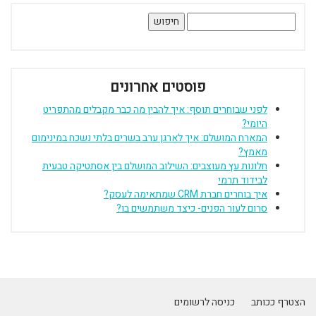
חיפוש:
פוסטים אחרונים
לפני שבוחרים תוסף: איך להבין מה כבר מקבלים מהתפריט
היומי?
המארח המושלם: איך לארגן ערב בשרים בלתי נשכח במינימום
מאמץ?
חלונות עץ מעוצבים: השילוב המושלם בין אסתטיקה טבעית
לבידוד תרמי
איך בוחרים חברת CRM שמתאימה לעסק?
סרום לעור הפנים- כיצד משתמשים בו?
הצטרף ככותב
כניסה לרשומים