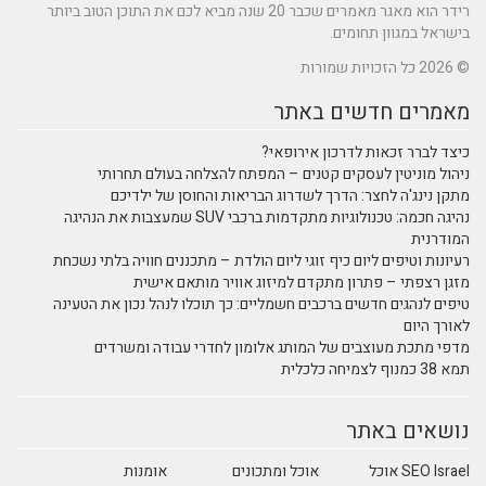
רידר הוא מאגר מאמרים שכבר 20 שנה מביא לכם את התוכן הטוב ביותר
בישראל במגוון תחומים.
© 2026 כל הזכויות שמורות
מאמרים חדשים באתר
כיצד לברר זכאות לדרכון אירופאי?
ניהול מוניטין לעסקים קטנים – המפתח להצלחה בעולם תחרותי
מתקן נינג'ה לחצר: הדרך לשדרוג הבריאות והחוסן של ילדיכם
נהיגה חכמה: טכנולוגיות מתקדמות ברכבי SUV שמעצבות את הנהיגה
המודרנית
רעיונות וטיפים ליום כיף זוגי ליום הולדת – מתכננים חוויה בלתי נשכחת
מזגן רצפתי – פתרון מתקדם למיזוג אוויר מותאם אישית
טיפים לנהגים חדשים ברכבים חשמליים: כך תוכלו לנהל נכון את הטעינה
לאורך היום
מדפי מתכת מעוצבים של המותג אלומון לחדרי עבודה ומשרדים
תמא 38 כמנוף לצמיחה כלכלית
נושאים באתר
SEO Israel אוכל
אוכל ומתכונים
אומנות