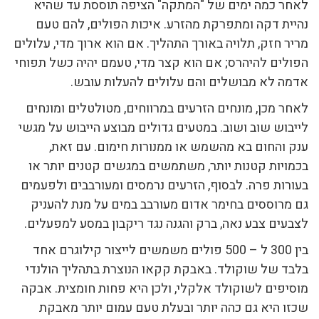
לאחר כמה ימים של "המתקה" הציפה תוססת עד שהיא
נהיית דקה ומתפרקת מהזרע. איכות הפולים, להם טעם
מריר חזק, תלויה באורך התהליך. אם הוא ארוך מדי, עלולים
הפולים להיהרס; אם הוא קצר מדי, טעמם יהיה כשל תפוחי
אדמה לא מבושלים והם עלולים להעלות עובש.
לאחר מכן, מונחים הזרעים במרווחים, מטולטלים ומונחים
לייבוש שוב ושוב. במטעים גדולים מבוצע הייבוש על מגשי
ענק והחום בא מהשמש או ממנורות חימום. עם זאת,
בכמויות קטנות יותר, משתמשים במגשים קטנים יותר או
בעורות פרה. לבסוף, הזרעים נרמסים ומעורבבים ולפעמים
גם מרוססים בחימר אדום מעורבב במים על מנת להעניק
לצבעים צבע נאה, ברק והגנה נגד ריקבון במסע למפעלים.
בין 300 ל – 500 פולים משמשים לייצור קילוגרם אחד
בלבד של שוקולד. באבקת קקאו הנוצרת בתהליך הולנדי
מוסיפים לשוקולד אלקלי, ולכן היא פחות חומצית. אבקה
שכזו היא גם כהה יותר ובעלת טעם עמום יותר מאבקת