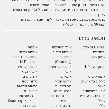
רעיונות וטיפים ליום כיף זוגי ליום הולדת – מתכננים חוויה בלתי נשכחת
מזגן רצפתי – פתרון מתקדם למיזוג אוויר מותאם אישית
טיפים לנהגים חדשים ברכבים חשמליים: כך תוכלו לנהל נכון את הטעינה
לאורך היום
מדפי מתכת מעוצבים של המותג אלומון לחדרי עבודה ומשרדים
תמא 38 כמנוף לצמיחה כלכלית
נושאים באתר
SEO Israel אוכל
אוכל ומתכונים
אומנות
ומתכונים
אומנות ובידור
אומנות ריקוד
אימון אישי
אימון אישי
אימון אישי > דמיון
(Coaching)
מודרך - NLP
אימון אישי NLP
אימון אישי אימון
אימון אישי אימון
אישי
אישי - כללי
אימון אישי אימון
אינטרנט
איציק להב
ביחסים בין אישיים
אירועי חברה
בידור ופנאי
ביטוח
בית וצרכנות
בריאות ורפואה
הודעות לעיתונות
חברה וסביבה
חוק ומשפט
חושבים איפה רוצים
חינוך ולימודים
חשבונאות ומס
לטייל
יופי וטיפוח
ימון אישי - Coaching
כללי
כתיבה יצירתית
מדעי החברה