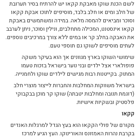
לשם הכנת שוקו מאבקת קקאו יש להרתיח בסיר תערובת
של חלב ומים או חלב בלבד, מוסיפים לתוכו אבקת קקאו
וסוכר ומביאים להמסה מלאה. במידה ומשתמשים באבקת
קקאו אינסטנט, המכילה מתחלבים, ונילין וסוכר, ניתן לערבב
את האבקה בחלב קר או במים ללא צורך במרכיבים נוספים.
לעתים מוסיפים לשוקו גם תוספי טעם.
שימושי השוקו בארץ מגוונים אך הוא בעיקר משקה
פופולארי אצל ילדים ובני נוער בישראל בזכות טעמו
המתוק. בקייטנות רבות מגישים לילדים שוקו ולחמנייה.
בישראל משווקות המחלבות והחברות לייצור מוצרי חלב
(דוגמת תנובה ומחלבות יטבתה) שוקו קר מוכן בבקבוקי
פלסטיק ובשקיות אישיות.
קקאו
מקורם של פולי הקקאו הוא בעץ הגדל למרגלות האנדים
בקרבת נהרות האמזונס והאורינוקו. העץ הגיע למרכז