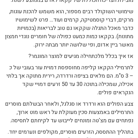
מובילת הצריכה הכוללת של קקאו לאדם בממוצע לשנה.
שימושי השוקולד רבים מספור, הוא משמש להכנת עוגות,
מרקים, דברי קוסמטיקה, קרמים ועוד… פרט לשימושיו
כדבר מאכל התגלה שקקאו גם טוב לבריאות (בכמויות
מתונות). בקקאו כמות כמעט כפולה של חומרים נוגדי חמצון
מאשר ביין אדום, ופי שלושה יותר מבתה ירוק.
אז איך בכלל מלכתחילה מגיעים למוצר המוגמר?
לתרמילי הקקאו קליפה מחוספסת דמוית עור בעובי של כ
– 3 ס"מ. הם מלאים בציפה ורדרדה, רירית מתוקה אך בלתי
אכילה, שמכילה בתוכה 30 עד 50 זרעים דמויי שקד
הנקראים פולים.
צבע הפולים הוא ורדרד או סגלגל, ולאחר הבשלתם מוסרים
התרמילים באמצעות סכין מעוקלת על ראש מוט ארוך,
נפתחים עם מצ'טה ומונחים לייבוש עד לקיחתם לתסיסה.
בתהליך ההתססה, הזרעים מוסרים, מקולפים ונערמים יחד.