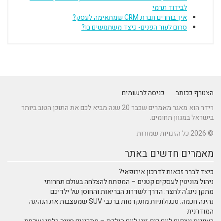
לבידוד תרמי
איך בוחרים חברת CRM שמתאימה לעסק?
סרום לעור הפנים- כיצד משתמשים בו?
הצטרף ככותב
כניסה לרשומים
רידר הוא מאגר מאמרים שכבר 20 שנה מביא לכם את התוכן הטוב ביותר
בישראל במגוון תחומים.
© 2026 כל הזכויות שמורות
מאמרים חדשים באתר
כיצד לברר זכאות לדרכון אירופאי?
ניהול מוניטין לעסקים קטנים – המפתח להצלחה בעולם תחרותי
מתקן נינג'ה לחצר: הדרך לשדרוג הבריאות והחוסן של ילדיכם
נהיגה חכמה: טכנולוגיות מתקדמות ברכבי SUV שמעצבות את הנהיגה
המודרנית