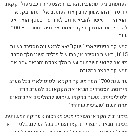
הפתעתם גילו שמרבית האוצר האצטקי הורכב מפולי קקאו.
קורטז היה הראשון להבין את הפוטנציאל הטמון בקקאו
והוא היה הראשון להביא אותם לאירופה, בנוסף הוא דאג
להסתיר את המצרך היקר משאר אירופה במשך כ – 100
שנה.
המשקה הפופולארי "שוקו" יצא לראשונה מספרד בשנת
1615, כאשר הנסיכה אן, בתו של פיליפ השני מלך ספרד
נישאה ללואי השלושה עשר מלך צרפת והביאה עמה את
המשקה לחצר המלוכה.
עד שנת 1700 הפך משקה הקקאו לפופולארי בכל מערב
אירופה. הספרדים הביאו את הקקאו גם למערב הודו
ולפיליפינים. נעשה בקקאו שימוש לתהליכים אלכימאים
תחת השם "שעועית שחורה".
בימנו יבול הקקאו העולמי מגיע מארצות אפריקה המשוונית,
בעיקר מגאנה, תוצרי הקקאו מצויים בכל העולם, בלגיה היא