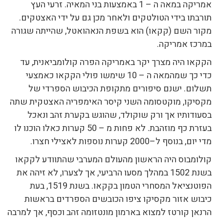
אמריקה במאה ה – 1 באמצעות בני המאיה. זרעי העץ
תורבתו בידי הטולטקים ולאחר מכן גם על ידי האצטקים.
מקור השם (קקאו) הוא בשפת הנאהואטל, שהייתה שגורה
במרכז אמריקה.
הקקאו היה מצרך יקר באמריקה הפרה קולומביאנית, עד
כדי כך שמהמאה ה – 10 שימשו פולי הקקאו כאמצעי
תשלום. ישנם סיפורים מתקופת הכיבוש הספרדי של
מקסיקו, מוקטסומה השני קיסר האימפריה האצטקית שתה
בסעודותיו אך ורק שוקולד, שהוגש בקערת זהב ונאכל
בעזרת כף מוזהבת. לא פחות מ – 50 קערות כאלו הוכנו לו
מדי יום, בנוסף ל–2000 קערות נוספות לאצילי חצרו.
קולומבוס היה הראשון מהעולם המערבי שהתוודע לקקאו
בשנת 1502 במהלך מסעו הרביעי, אך לצערו, לא זיהה את
הפוטנציאל המסחרי הטמון בקקאו. בשנת 1519, בעת
כיבוש אזור מקסיקו ציפו הכובשים הספרדים בראשות
הרנאן קורטז למצוא בארמון מונטזומה זהב וכסף, אך למרבה