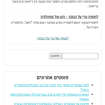
תזונהתזונה הינה תחום במדע החוקר את הקשר בין דיאטה ובין מצבי
בריאות...
לחמניה טרי על הבוקר - רגע של נוסטלגיה
לחמנייהמקור השם לחמנייה מגיע ממוצר האם שלה "לחם", הלחמנייה
נוצרה על...
לעמוד של טרי על הבוקר
חיפוש:
פוסטים אחרונים
לפני שבוחרים תוסף: איך להבין מה כבר מקבלים מהתפריט
היומי?
המארח המושלם: איך לארגן ערב בשרים בלתי נשכח במינימום
מאמץ?
חלונות עץ מעוצבים: השילוב המושלם בין אסתטיקה טבעית