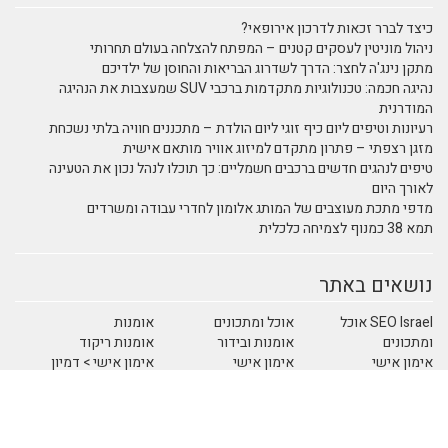
כיצד לברר זכאות לדרכון אירופאי?
ניהול מוניטין לעסקים קטנים – המפתח להצלחה בעולם תחרותי
מתקן נינג'ה לחצר: הדרך לשדרוג הבריאות והחוסן של ילדיכם
נהיגה חכמה: טכנולוגיות מתקדמות ברכבי SUV שמעצבות את הנהיגה
המודרנית
רעיונות וטיפים ליום כיף זוגי ליום הולדת – מתכננים חוויה בלתי נשכחת
מזגן רצפתי – פתרון מתקדם למיזוג אוויר מותאם אישית
טיפים לנהגים חדשים ברכבים חשמליים: כך תוכלו לנהל נכון את הטעינה
לאורך היום
מדפי מתכת מעוצבים של המותג אלומון לחדרי עבודה ומשרדים
תמא 38 כמנוף לצמיחה כלכלית
נושאים באתר
SEO Israel אוכל
אוכל ומתכונים
אומנות
ומתכונים
אומנות ובידור
אומנות ריקוד
אימון אישי
אימון אישי
אימון אישי > דמיון
(Coaching)
מודרך - NLP
אימון אישי NLP
אימון אישי אימון
אימון אישי אימון
אישי
אישי - כללי
אימון אישי אימון
אינטרנט
איציק להב