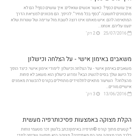
איך עושים כסף? כאשר אנשים שואלים: איך עושים כסף? הם לא
מתכוונים לתשובה "כסף בכל מחיר". להיפך. הם מכוונים למציאת הדרך
המתאימה להם. איש מאתנו אינו רוצה לשבת מול ערימה של שטרות שלא
יגענו עליהם. אנחנו...
25/07/2016
2 דק'
משאבים באימון אישי - על הצלחה וכישלון
משאבים באימון אישי - על הצלחה וכישלון לימודי אימון אישי: כיצד הופך
כל הישג שלך בסיס להשיג הבא? ומדוע כישלון הוא משאב לא פחות
מהצלחה? השיעור מתאים לתלמידים מתחילים בקורס להכשרת מאמנים
אישיים.מורים...
13/06/2016
3 דק'
הקלת מצוקה באמצעות פסיכותרפיה מעשית
* קטעים מתוך קורס ©תרפיה באימוןנכתב בלשון זכר מטעמי נוחות
בלבד.מהי מצוקה ומה הם מאפייניה? מצוקה היא תופעה שכיחה למדי