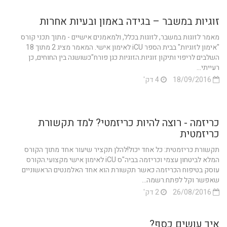
זוגיות במשבר – בגידה באמון ובעיות אחרות
מאמר לזוגות במשבר, לזוגות בכלל, ולמאמנים אישיים - מתוך תכני קורס
"אימון לזוגיות" בבית הספר iCU לאימון אישי. המאמר מציג 2 מתוך 18
השלבים לריפוי ותיקון זוגיות.הזוגיות כגן פורח"כשושנה בין החוחים, כן
רעייתי...
18/09/2016
4 דק'
כריזמה - רוצה להיות כריזמטי? למד תקשורת
כריזמטית
תקשורת כריזמטית: כל אחד יכול!להלן תקציר שיעור אחד מתוך הקורס
המלא לביטחון עצמי וכריזמה בביה"ס iCU לאימון אישי מקצועי.הקורס
עוסק בטיפוח הכריזמה כאשר תקשורת הוא אחד האלמנטים הראשוניים
שאפשר וקל לפתח.רשמה...
26/08/2016
2 דק'
איך עושים כסף?