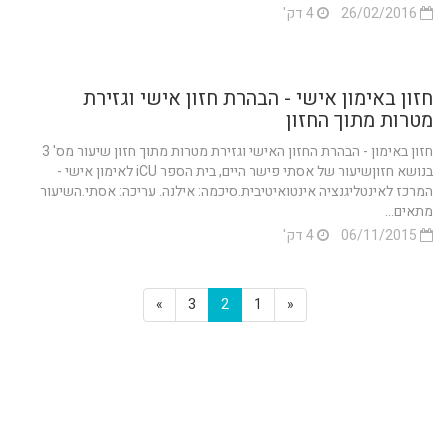
26/02/2016
4 דק'
חזון באימון אישי - הבהרת חזון אישי וגזירת
מטרות מתוך החזון
חזון באימון - הבהרת החזון האישי וגזירת מטרות מתוך חזון שיעור מס' 3
בנושא חזוןשיעור של אסתי פישר היים, בית הספר iCU לאימון אישי -
המרכז לאינטליגנציה אינטואיטיבית.סיכמה: אילנה. עריכה: אסתי.השיעור
מתאים...
06/11/2015
4 דק'
»
3
2
1
«