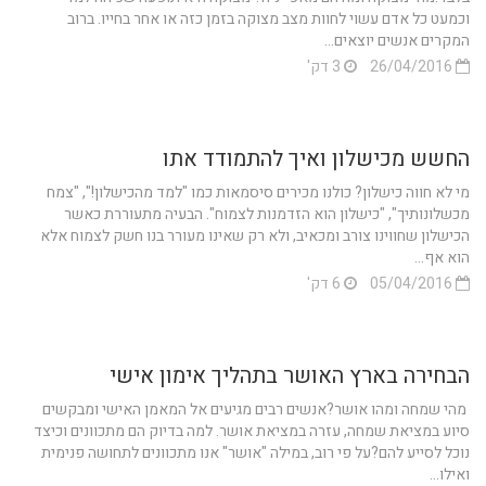
וכמעט כל אדם עשוי לחוות מצב מצוקה בזמן כזה או אחר בחייו. ברוב
המקרים אנשים יוצאים...
26/04/2016
3 דק'
החשש מכישלון ואיך להתמודד אתו
מי לא חווה כישלון? כולנו מכירים סיסמאות כמו "למד מהכישלון!", "צמח
מכשלונותיך", "כישלון הוא הזדמנות לצמוח". הבעיה מתעוררת כאשר
הכישלון שחווינו צורב ומכאיב, ולא רק שאינו מעורר בנו חשק לצמוח אלא
הוא אף...
05/04/2016
6 דק'
הבחירה בארץ האושר בתהליך אימון אישי
מהי שמחה ומהו אושר?אנשים רבים מגיעים אל המאמן האישי ומבקשים
סיוע במציאת שמחה, עזרה במציאת אושר. למה בדיוק הם מתכוונים וכיצד
נוכל לסייע להם?על פי רוב, במילה "אושר" אנו מתכוונים לתחושה פנימית
ואילו...