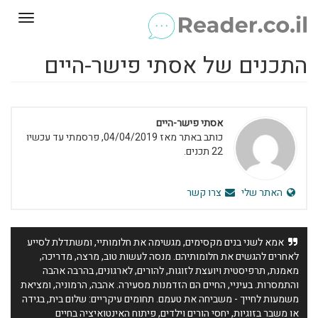
Toggle
gation
התכנים של אסתי פישר-היים
אסתי פישר-היים
כותב באתר מאז 04/04/2019, פרסמתי עד עכשיו
22 תכנים.
האתר שלי
צרו קשר
אמא לשני בנים מקסימים, מגשימה את חלומותיי, ומשתדלת לסייע
לאחרים להגשים את חלומותיהם. מנסה לעשות טוב, מרצה, מדריכה,
מאמנת, תרפיסטית ויועצת לזוגות, להורים, לארגונים, בהרבה אהבה
והתמסרות. בעיניי, החיים הם הזדמנות מסעירה. אהבה, הרמוניה, ומציאת
משמעות לחייך - משביחה את טעמם. תחומים עיקריים: שלום בית, בגידה
או משבר בזוגיות, יחסי הורים וילדים, פיתוח האינטואיציה בחיים