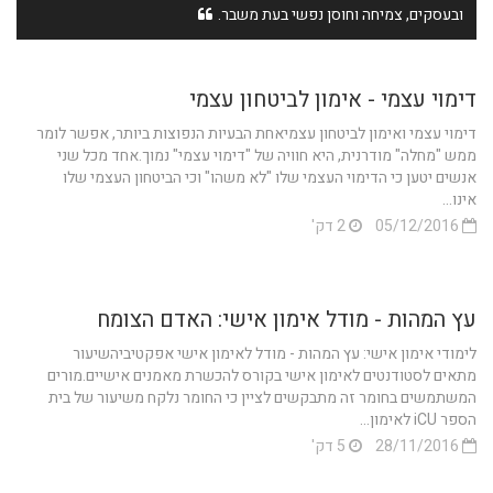
ובעסקים, צמיחה וחוסן נפשי בעת משבר.
דימוי עצמי - אימון לביטחון עצמי
דימוי עצמי ואימון לביטחון עצמיאחת הבעיות הנפוצות ביותר, אפשר לומר
ממש "מחלה" מודרנית, היא חוויה של "דימוי עצמי" נמוך.אחד מכל שני
אנשים יטען כי הדימוי העצמי שלו "לא משהו" וכי הביטחון העצמי שלו
אינו...
05/12/2016
2 דק'
עץ המהות - מודל אימון אישי: האדם הצומח
לימודי אימון אישי: עץ המהות - מודל לאימון אישי אפקטיביהשיעור
מתאים לסטודנטים לאימון אישי בקורס להכשרת מאמנים אישיים.מורים
המשתמשים בחומר זה מתבקשים לציין כי החומר נלקח משיעור של בית
הספר iCU לאימון...
28/11/2016
5 דק'