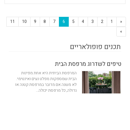
11
10
9
8
7
6
5
4
3
2
1
«
»
תכנים פופולאריים
טיפים לשדרוג מרפסת הבית
המרפסת הביתית היא אחת מפינות
הבית שמספקות מפלט נעים ואינטימי.
לא משנה אם מדובר במרפסת קטנה או
גדולה, כל מרפסת יכולה...
''i4beditor''
12/08/2024
2 דק'