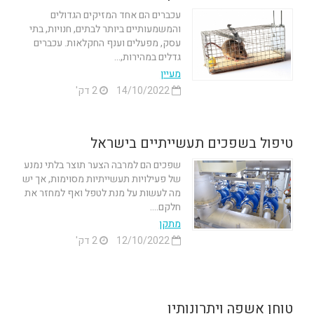
עכברים הם אחד המזיקים הגדולים
והמשמעותיים ביותר לבתים, חנויות, בתי
עסק, מפעלים וענף החקלאות. עכברים
גדלים במהירות,...
מעיין
14/10/2022
2 דק'
טיפול בשפכים תעשייתיים בישראל
שפכים הם למרבה הצער תוצר בלתי נמנע
של פעילויות תעשייתיות מסוימות, אך יש
מה לעשות על מנת לטפל ואף למחזר את
חלקם....
מתקן
12/10/2022
2 דק'
טוחן אשפה ויתרונותיו