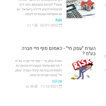
אומר? לקיחת משכנתא הינה דרך
לגיטימית להגיע לדירה בישראל. יש
גם משפחות שבוחרות לקחת...
Kobi
02/01/2022
1 דק'
הערת "עסק חי" - האמנם סוף חיי חברה
בע"מ ?
הערת עסק חי – סוף חיי חברה בע"מ
? פורסם שיותר מעשירית מהחברות
.
הנסחרות בבורסה קיבלו הערת "עסק
חי" (וכמה חברות פרטיות...
ערן כהן
11/12/2021
36 שנ'