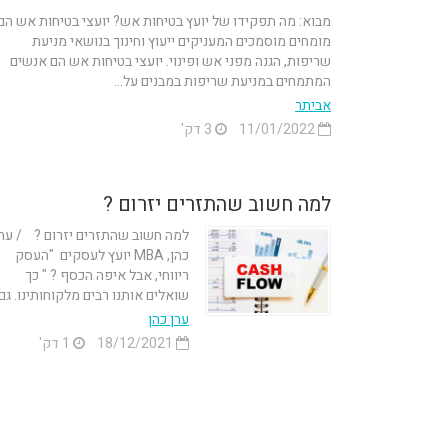
מבוא: מה תפקידו של יועץ בטיחות אש? יועצי בטיחות אש הם
מומחים מוסמכים המעניקים ייעוץ וחינוך בנושאי מניעת
שריפות, הגנה מפני אש ופינוי. יועצי בטיחות אש הם אנשים
המתמחים במניעת שריפות במבנים על...
אביתר
11/01/2022
3 דק'
למה חשוב שהתזרים יזרום ?
למה חשוב שהתזרים יזרום ? / ערן
כהן, MBA יועץ לעסקים "העסק
ריווחי, אבל איפה הכסף ? " כך
שואלים אותנו רבים מלקוחותינו. גם..
ערן כהן
18/12/2021
1 דק'