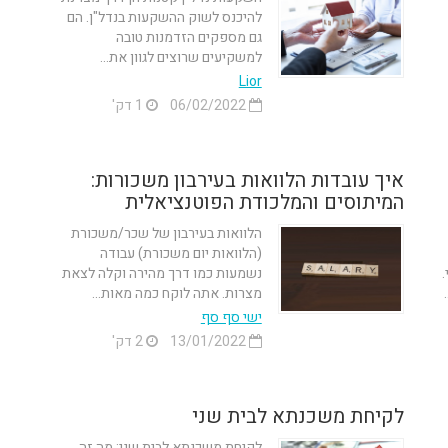
להיכנס לשוק ההשקעות בנדל"ן. הם
גם מספקים הזדמנות טובה
למשקיעים שרוצים לגוון את...
‪Lior
06/02/2022
1 דק'
איך עובדות הלוואות בעירבון משכורות:
המיתוסים והמלכודת הפוטנציאלית
הלוואות בעירבון של שכר/משכורת
(הלוואות יום משכורת) עבודה
.
נשמעות כמו דרך מהירה וקלה לצאת
מצרות. אתה לוקח כמה מאות...
ישי סף סף
13/01/2022
2 דק'
לקיחת משכנתא לבית שני
לקיחת משכנתא לבית שני: מה זה