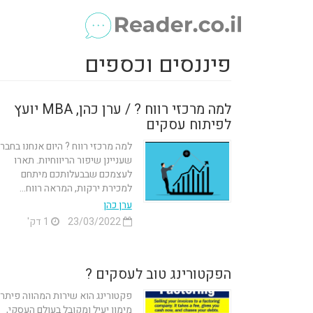
פיננסים וכספים
למה מרכזי רווח ? / ערן כהן, MBA יועץ
לפיתוח עסקים
למה מרכזי רווח ? היום אנחנו בחבר
שעניינן שיפור הריווחיות. תארו
לעצמכם שבבעלותכם מיתחם
למכירת ירקות, המראה רווח...
ערן כהן
23/03/2022
1 דק'
הפקטורינג טוב לעסקים ?
פקטורינג הוא שירות המהווה פיתרו
מימון יעיל ומקובל בעולם העסקי,