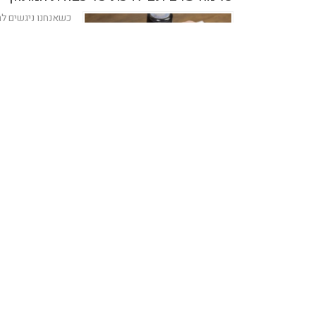
כשאנחנו ניגשים לר
שבבעלותנו, עומדות
זאת בעצמנו...
Reader-manager
19/06/2023
בחירת מתווך בראש העין והסביבה
יתרונות הפנייה למ
העין רחב למדי. הה
ברחובות...
Kobi
14/12/2022