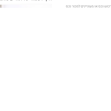
כוש נכס או מעוניינים למכור נכס
 בפנינו שתי אופציות עיקריות: לעשות
3 דק'
תווך בראש העין מגוון סוגי הנכסים בראש
בדלים לעיתים שבין נכסים למכירה
1 דק'