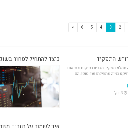
»
6
5
4
3
2
דורש התפקיד
כיצד להתחיל לסחור בשוק ה
ה ממלא תפקיד מכריע בפיקוח ובתיאום
יקט בנייה מתחילתו ועד סופו. הם
3 דק'
איך לשמור על תזרים מזומ