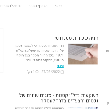
ראשי
הצטרף ככותב
כניסה לרשומים
חוזה שכירות סטנדרטי
חוזה שכירות סטנדרטי למעשה נסמך
על החוק השכירות והשאלה, תשל"א
ות
1971 ובכך מהווה מסמך בעל תוקף
משפטי, המקנה זכות לשוכר...
עיטם
27/03/2022
1 דק'
השקעות נדל”ן קטנות - סוגים שונים של
נכסים והצעדים בדרך לעסקה.
ן
השקעות נדל"ן קטנות הן דרך מצוינת