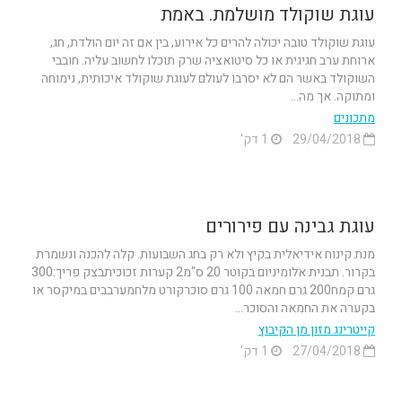
עוגת שוקולד מושלמת. באמת
עוגת שוקולד טובה יכולה להרים כל אירוע, בין אם זה יום הולדת, חג,
ארוחת ערב חגיגית או כל סיטואציה שרק תוכלו לחשוב עליה. חובבי
השוקולד באשר הם לא יסרבו לעולם לעוגת שוקולד איכותית, נימוחה
ומתוקה. אך מה...
מתכונים
29/04/2018
1 דק'
עוגת גבינה עם פירורים
מנת קינוח אידיאלית בקיץ ולא רק בחג השבועות. קלה להכנה ונשמרת
בקרור. תבנית אלומיניום בקוטר 20 ס"מ2 קערות זכוכיתבצק פריך:300
גרם קמח200 גרם חמאה 100 גרם סוכרקורט מלחמערבבים במיקסר או
בקערה את החמאה והסוכר...
קייטרינג מזון מן הקיבוץ
27/04/2018
1 דק'