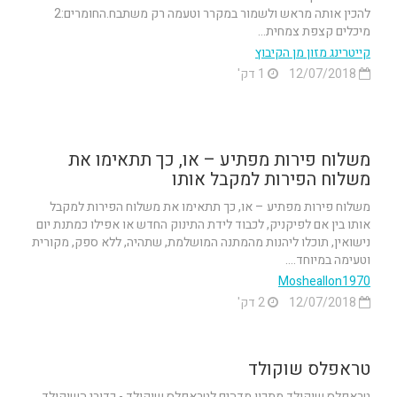
להכין אותה מראש ולשמור במקרר וטעמה רק משתבח.החומרים:2
מיכלים קצפת צמחית...
קייטרינג מזון מן הקיבוץ
12/07/2018
1 דק'
משלוח פירות מפתיע – או, כך תתאימו את
משלוח הפירות למקבל אותו
משלוח פירות מפתיע – או, כך תתאימו את משלוח הפירות למקבל
אותו בין אם לפיקניק, לכבוד לידת התינוק החדש או אפילו כמתנת יום
נישואין, תוכלו ליהנות מהמתנה המושלמת, שתהיה, ללא ספק, מקורית
וטעימה במיוחד....
Mosheallon1970
12/07/2018
2 דק'
טראפלס שוקולד
טראפלס שוקולד מתכון מדהים לטראפלס שוקולד - כדורי השוקולד