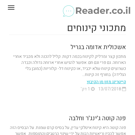
Toggle
gation
מתכוני קינוחים
אשכולית אדומה בגריל
מתכון קצר ומדליק לקינוח בכמה דקות. קליל להכנה ולא מכביד אחרי
הארוחה. גם פרי וגם חם. אפשר להגיש אחרי ארוחה גדולה וכבדה
כשרוצים קינוח שלא יכביד, או כקינוח דל- קלוריות (כמובן בלי
הגלידה). בחורף זה קינוח...
קייטרינג מזון מן הקיבוץ
13/07/2018
1 דק'
פנה קוטה ג'ינג'ר וחלבה
פנה קוטה היא קינוח איטלקי עדין, על בסיס קרם שמנת. על הבסיס הזה
אפשר להכין וריאציות רבות על ידי שינוי הרטבים והתוספות. אפשר