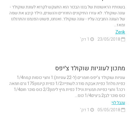
בשנותיו הראשונות של בננו הבכור הוא התעקש לקרוא לעוגת שוקולד -
עוגה שוקולד. לא עזרו התיקונים החוזרים והנשנים, הילד קיבע את שמה
של העוגה החביבה עליו - עוגה שוקולד. ואנחנו, פשוט הפנמנו והתרגלנו
ומאז...
Zerik
23/05/2018
1 דק'
מתכון לעוגיות שוקולד צ'יפס
עוגיות שוקולד צ'יפס חומרים (ל-22 עוגיות):1 וחצי כוסות קמח1/4
כפית מלח1 כפית אבקת סודה לשתייה1/2 כפית קינמון175 גרם חמאה
רכה1 וחצי כפיות תמצית וניל1 כפית מיץ לימון2/3 כוס סוכר חום1/4
כוס סוכר לבן2 ביצים1/4 כוס...
ענבל לוי
05/05/2018
1 דק'