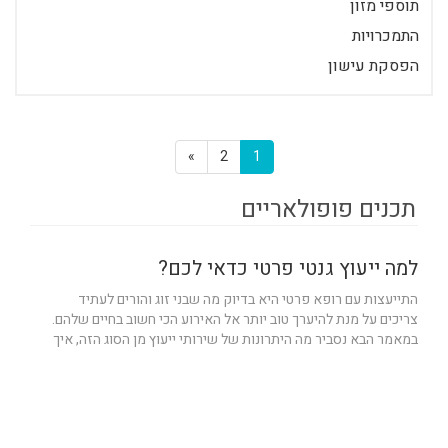
תוספי מזון
התמכרויות
הפסקת עישון
»
2
1
תכנים פופולאריים
למה ייעוץ גנטי פרטי כדאי לכם?
התייעצות עם רופא פרטי היא בדיוק מה שבני זוג והורים לעתיד
צריכים על מנת להיערך טוב יותר אל האירוע הכי חשוב בחיים שלהם.
במאמר הבא נסביר מה היתרונות של שירותי ייעוץ מן הסוג הזה, איך
הם באים לידי ביטוי...
Prof-yaron
30/10/2022
2 דק'