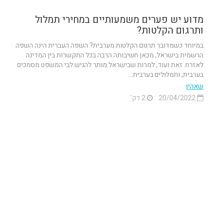
מדוע יש פערים משמעותיים במחירי תמלול
ותרגום הקלטות?
במיוחד כשמדובר תרגום הקלטות מערבית? השפה העברית הינה השפה
הרשמית בישראל, מכאן חשיבותה הרבה בכל התקשרות בין המדינה
לאזרח. זאת ועוד, למרות שבישראל מותר להגיש לבי המשפט מסמכים
בערבית, ותמלולים בערבית...
שאהין
20/04/2022
2 דק'