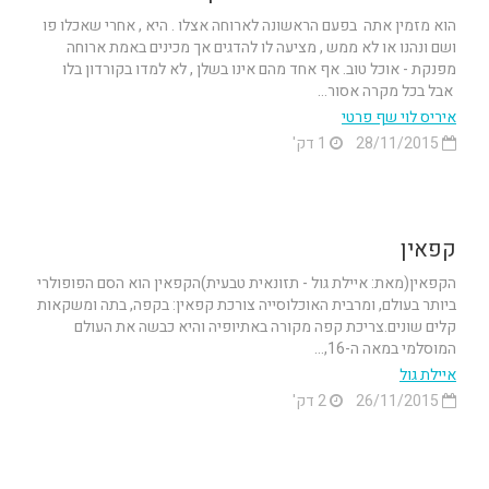
הוא מזמין אתה בפעם הראשונה לארוחה אצלו . היא , אחרי שאכלו פו
ושם ונהנו או לא ממש , מציעה לו להדגים אך מכינים באמת ארוחה
מפנקת - אוכל טוב. אף אחד מהם אינו בשלן , לא למדו בקורדון בלו
אבל בכל מקרה אסור...
איריס לוי שף פרטי
28/11/2015
1 דק'
קפאין
הקפאין(מאת: איילת גול - תזונאית טבעית)הקפאין הוא הסם הפופולרי
ביותר בעולם, ומרבית האוכלוסייה צורכת קפאין: בקפה, בתה ומשקאות
קלים שונים.צריכת קפה מקורה באתיופיה והיא כבשה את העולם
המוסלמי במאה ה-16,...
איילת גול
26/11/2015
2 דק'