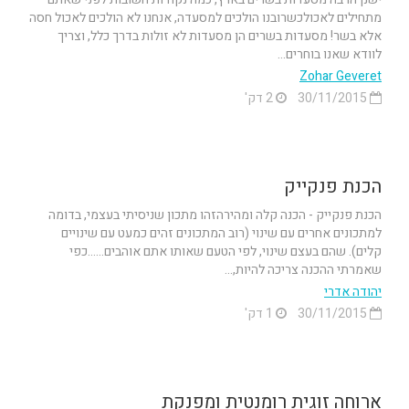
מתחילים לאכולכשרובנו הולכים למסעדה, אנחנו לא הולכים לאכול חסה
אלא בשר! מסעדות בשרים הן מסעדות לא זולות בדרך כלל, וצריך
לוודא שאנו בוחרים...
Zohar Geveret
30/11/2015
2 דק'
הכנת פנקייק
הכנת פנקייק - הכנה קלה ומהירהזהו מתכון שניסיתי בעצמי, בדומה
למתכונים אחרים עם שינוי (רוב המתכונים זהים כמעט עם שינויים
קלים). שהם בעצם שינוי, לפי הטעם שאותו אתם אוהבים......כפי
שאמרתי ההכנה צריכה להיות,...
יהודה אדרי
30/11/2015
1 דק'
ארוחה זוגית רומנטית ומפנקת