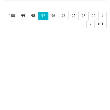
100
99
98
97
96
95
94
93
92
«
»
101
תכנים פופולאריים
אלטרנטיבות בריאות יותר לפנקייקים
האהובים עלינו
פנקייקים הם מאכל אהוב במיוחד ובפרט
כארוחת בוקר, אך במתכונים המסורתיים
אתם יכולים למצוא לא פעם רכיבים
פחות מזינים...
''i4beditor''
10/06/2024
2 דק'
קוקטיילים מומלצים לארוחות חג