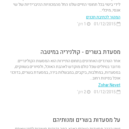
לידי ביטוי בכל תחומי החיים שלנו החל מהמכוניות ההיברידיות של שי
אגסי, מיכלי...
המקור לכתיבת תכנים
01/12/2015
1 דק'
מסעדת בשרים - קולניריה במיטבה
אחד הטרנדים האחרונים בתחום התיירות הוא המסעות הקולינריים.
מדובר בטיולים שכל כולם מוקדש לאהבת האוכל, ולסיורים בשווקים,
במסעדות, במחלבות, ביקבים, במבשלות בירה, במסעדת בשרים, בדוכני
אוכל בפינות רחוב...
Zohar Nevet
01/12/2015
2 דק'
על מסעדות בשרים ומנותיהם
ישנן הרבה מסעדות בשרים בארץ, כמה נקודות חשובות לפני שאתם