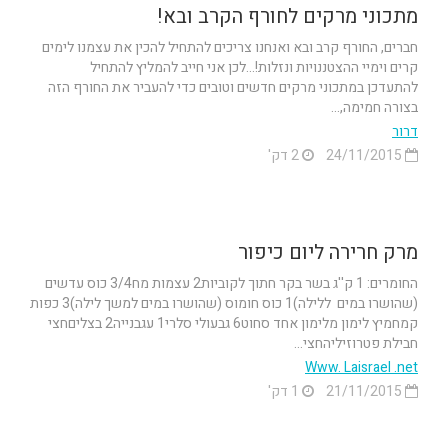
מתכוני מרקים לחורף הקרב ובא!
חברים, החורף קרב ובא ואנחנו צריכים להתחיל להכין את עצמנו לימים
קרים וימיי ההצטננויות ונזלות!...לכן אני חייב להמליץ להתחיל
להתעדכן במתכוני מרקים חדשים וטובים כדי להעביר את החורף הזה
בצורה חמימה,...
דרור
24/11/2015
2 דק'
מרק חרירה ליום כיפור
החומרים: 1 ק''ג בשר בקר חתוך לקוביות2 עצמות מח3/4 כוס עדשים
(שהושרו במים ללילה)1 כוס חומוס (שהושרו במים למשך לילה)3 כפות
קמחמיץ לימון מלימון אחד סחוט6 גבעולי סלרי1 עגבנייה2 בצליםחצי
חבילת פטרוזיליהחצי...
Www. Laisrael .net
21/11/2015
1 דק'